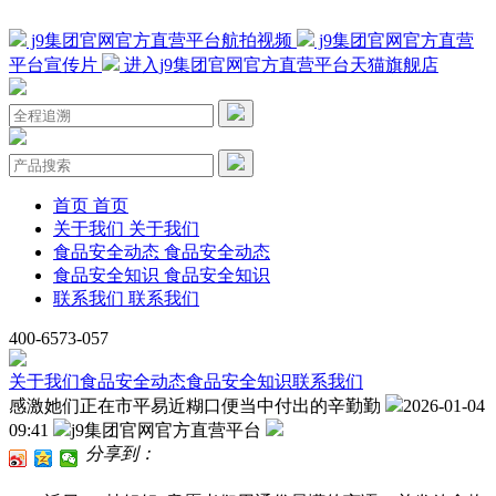
j9集团官网官方直营平台航拍视频
j9集团官网官方直营
平台宣传片
进入j9集团官网官方直营平台天猫旗舰店
首页
首页
关于我们
关于我们
食品安全动态
食品安全动态
食品安全知识
食品安全知识
联系我们
联系我们
400-6573-057
关于我们
食品安全动态
食品安全知识
联系我们
感激她们正在市平易近糊口便当中付出的辛勤勤
2026-01-04
09:41
j9集团官网官方直营平台
分享到：