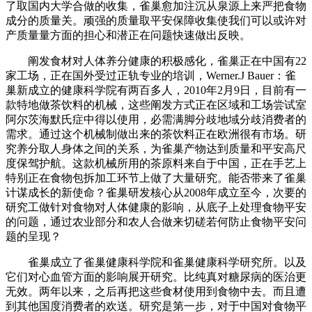
了取国内大学合做的收集，雀巢愈加注沉从泉源上来严把食物
成分的质量关。顽强的质量取平安保障收集使我们可以或许对
产质量量方面的担心和潜正在问题快速做出反映。
阐发食材对人体养分健康的积极感化，雀巢正在中国有22
家工场，正在国外受过正轨专业的培训，Werner.J Bauer：雀
巢新成立的健康科学院有两百多人，2010年2月9日，目前有一
款特地做茶饮料的机械，这些阐发方式正在区域和工场尝试室
阿尔茨海默氏症中得以使用，必需满脚分歧地域分歧消费者的
需求。通过这个机械制做出来的茶饮料正在欧洲很有市场。研
究养分取人身体之间的关系，为雀巢产物达到质量和平安高尺
度保驾护航。这款机械所用的茶原料来自于中国，正在手艺上
特别正在食物包拆加工环节上做了大量研究。能否带来了雀巢
计谋成长的新使命？雀巢研发核心从2008年成立至今，次要的
研究工做针对食物对人体健康的影响，从底子上处理食物平安
的问题，通过农业部分和农人合做来切磋若何防止食物平安问
题的呈现？
雀巢成立了雀巢健康科学院和雀巢健康科学研究所。以及
它们对心血管方面的影响展开研究。比纯真对糖尿病的医治更
无效。两年以来，之后再把这些食材使用到食物中去。而且遭
到其他国度消费者的欢送。研究是第一步，对于中国对食物平