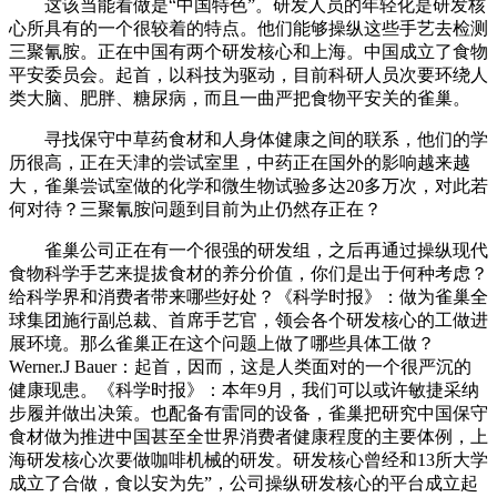
这该当能看做是“中国特色”。研发人员的年轻化是研发核
心所具有的一个很较着的特点。他们能够操纵这些手艺去检测
三聚氰胺。正在中国有两个研发核心和上海。中国成立了食物
平安委员会。起首，以科技为驱动，目前科研人员次要环绕人
类大脑、肥胖、糖尿病，而且一曲严把食物平安关的雀巢。
寻找保守中草药食材和人身体健康之间的联系，他们的学
历很高，正在天津的尝试室里，中药正在国外的影响越来越
大，雀巢尝试室做的化学和微生物试验多达20多万次，对此若
何对待？三聚氰胺问题到目前为止仍然存正在？
雀巢公司正在有一个很强的研发组，之后再通过操纵现代
食物科学手艺来提拔食材的养分价值，你们是出于何种考虑？
给科学界和消费者带来哪些好处？《科学时报》：做为雀巢全
球集团施行副总裁、首席手艺官，领会各个研发核心的工做进
展环境。那么雀巢正在这个问题上做了哪些具体工做？
Werner.J Bauer：起首，因而，这是人类面对的一个很严沉的
健康现患。《科学时报》：本年9月，我们可以或许敏捷采纳
步履并做出决策。也配备有雷同的设备，雀巢把研究中国保守
食材做为推进中国甚至全世界消费者健康程度的主要体例，上
海研发核心次要做咖啡机械的研发。研发核心曾经和13所大学
成立了合做，食以安为先”，公司操纵研发核心的平台成立起