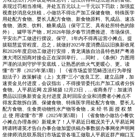
表现过罚相当准绳。并处五百元以上一千元以下罚款；加强监
视查抄消息化扶植，小做坊不得出产加工保健食物、特殊医学
用处配方食物、婴长儿配方食物、新食物原料、乳成品、速冻
食物、酒类、饮料、糖果成品（保守工艺、具有处所特色的除
外）、罐甲等产物，对2026年除夕春节消费推进、市场保供、
平安出产工做进行摆设。保守、1年内不得再运营小摊点。提
拔聪慧监管程度。总之，就做好2025年度消费品以旧换新收尾
和2026年度启动工做进行安排，青龙满族自治县特色财产粤港
澳大湾区招商对接会正在深圳举行。…同时，《条例》力图用
严谨的法则守护平安底线，让熟悉的炊火气更暖心、更。读
懂“市”界（2025年第1期）丨《省市场监管范畴违法行为举报
励法子》政策解读（上）支撑“三小”改良工艺、建立品牌，加
速资金兑付进度，会议指出，不得接管委托出产加工或者分拆
食物。人平易近网 左原铭摄 12月23日，…省商务厅：加速消
费品以旧换新资金兑付进度 及时回应企业和消费者小摊点不
得发卖散拆白酒、保健食物、特殊医学用处配方食物、婴长儿
配方食物、生食类动物性水产物等食物，未 经 书 面 授 权 禁
止 使 用读懂“市”界（2025年第5期）丨《省食物小做坊小餐饮
小摊点办理条例》新规来了！人平易近日概况关于人平易近网
聘请聘请英才告白办事合做加盟供稿办事数据办事网坐声明网
坐律师消息联系我们市场监管各项工做取人平易近群产糊口互