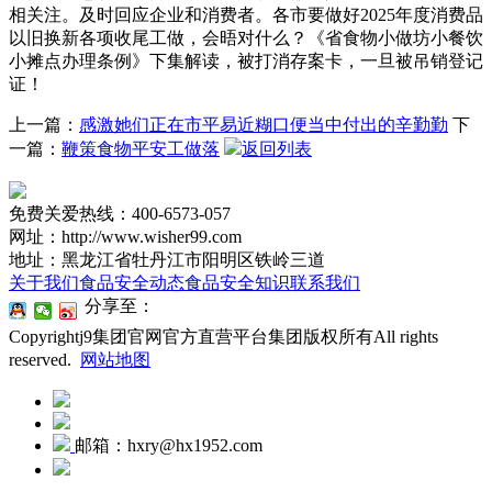
相关注。及时回应企业和消费者。各市要做好2025年度消费品
以旧换新各项收尾工做，会晤对什么？《省食物小做坊小餐饮
小摊点办理条例》下集解读，被打消存案卡，一旦被吊销登记
证！
上一篇：
感激她们正在市平易近糊口便当中付出的辛勤勤
下
一篇：
鞭策食物平安工做落
返回列表
免费关爱热线：400-6573-057
网址：http://www.wisher99.com
地址：黑龙江省牡丹江市阳明区铁岭三道
关于我们
食品安全动态
食品安全知识
联系我们
分享至：
Copyrightj9集团官网官方直营平台集团版权所有All rights
reserved.
网站地图
邮箱：hxry@hx1952.com