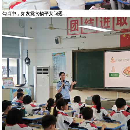
勾当中，如发觉食物平安问题，