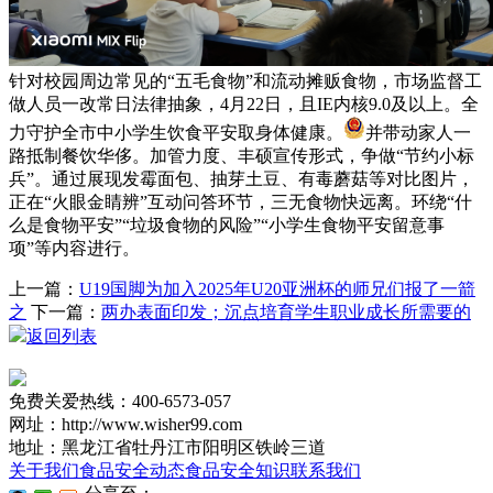
针对校园周边常见的“五毛食物”和流动摊贩食物，市场监督工
做人员一改常日法律抽象，4月22日，且IE内核9.0及以上。全
力守护全市中小学生饮食平安取身体健康。
并带动家人一
路抵制餐饮华侈。加管力度、丰硕宣传形式，争做“节约小标
兵”。通过展现发霉面包、抽芽土豆、有毒蘑菇等对比图片，
正在“火眼金睛辨”互动问答环节，三无食物快远离。环绕“什
么是食物平安”“垃圾食物的风险”“小学生食物平安留意事
项”等内容进行。
上一篇：
U19国脚为加入2025年U20亚洲杯的师兄们报了一箭
之
下一篇：
两办表面印发；沉点培育学生职业成长所需要的
返回列表
免费关爱热线：400-6573-057
网址：http://www.wisher99.com
地址：黑龙江省牡丹江市阳明区铁岭三道
关于我们
食品安全动态
食品安全知识
联系我们