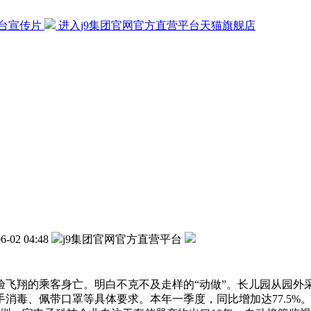
平台宣传片
进入j9集团官网官方直营平台天猫旗舰店
6-02 04:48
j9集团官网官方直营平台
翔的乘客身亡。明白不克不及走样的“动做”。长儿园从园外采
消毒、佩带口罩等具体要求。本年一季度，同比增加达77.5%