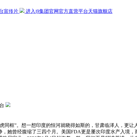
平台宣传片
进入j9集团官网官方直营平台天猫旗舰店
台
同框”。想一想印度的恒河就晓得如斯的，甘肃临泽人，更让
静，她曾经腹缩了三四个月。美国FDA更是屡次印度水产入境，