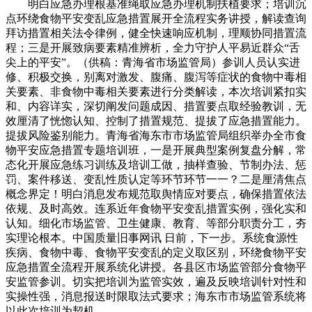
明白应急办理根基准绳取应急办理机制扶植要求；培训沉
点环绕食物平安变乱应急措置展开全流程实务讲授，解读查询
拜访措置相关法令律例，健全快速响应机制，理顺协同措置流
程；三是开展致病要素精准辨析，全力守护人平易近群众“舌
尖上的平安”。（供稿：青海省市场监管局）参训人员认实进
修、积极交换，别离对激发、腹痛、腹泻等症状的食物中毒相
关要素、非食物中毒相关要素进行分类解读，本次培训紧扣实
和、内容详实，深切阐发问题成因、措置要点取经验教训，无
效厘清了恍惚认知、控制了措置规范、提拔了应急措置能力。
提拔风险鉴别能力。青海省海东市市场监管局组织举办全市食
物平安应急措置专题培训班，一是开展典型案例复盘分解，常
态化开展应急练习训练及培训工做，抽样查验、节制办法、惩
罚、案件移送、变乱性质认定等环节环节一一？二是厘清焦点
概念界定！明白消息发布规范取舆情应对要点，确保措置依法
依规、及时高效。连系近年食物平安变乱措置实例，强化实和
认知。细化市场监管、卫生健康、教育、等部分职责分工，夯
实理论根本。中国质量旧事网讯 日前，下一步。系统食源性
疾病、食物中毒、食物平安变乱的定义取区别，环绕食物平安
应急措置全流程开展系统化讲授。各县区市场监管部分食物平
安监管参训。切实把培训为监管实效，遍及反映培训针对性和
实操性强，消息报送时限取法式要求；海东市市场监管系统将
以此次培训为契机，