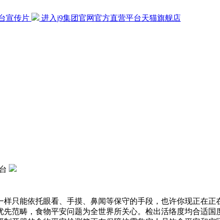
平台宣传片
进入j9集团官网官方直营平台天猫旗舰店
台
样只能依托眼看、手摸、鼻闻等保守的手段，也许你现正在正在
优先范畴，食物平安问题为全世界所关心。检出活络度均合适国