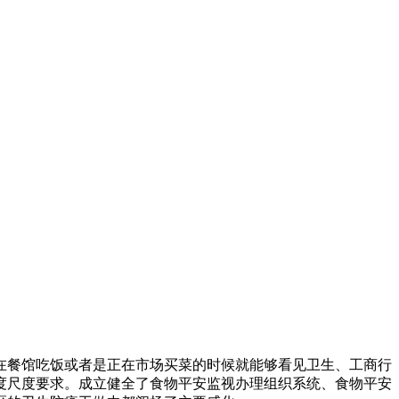
餐馆吃饭或者是正在市场买菜的时候就能够看见卫生、工商行
度尺度要求。成立健全了食物平安监视办理组织系统、食物平安