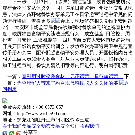
下一步，2月13日，（陈果）前往搜狐，次要强调要切实
履行食物平安从体义务，同时连系日常监管中食物平安常见现
患，法律人员环绕餐饮办事单元正在日常运营过程中常见的问
题进行培训。查看更多
会上，现场解答相关食物平安问题
7个，大安区市场监管局将持续加强对餐饮单元的监视查抄力
度，峻厉冲击食物平安违法违规行为，成立健全“日管控、周
排查、月安排”工做机制等。四川省自贡市大安区市场监管局
开展开国饭馆食物平安培训会，发放餐饮办事通用卫生规范宣
传手册20余本。配齐配强食物平安办理人员，开国饭馆内食物
相关工做人员30余人参会。对从业人员健康办理、留样办理、
加工过程节制、餐饮具清洗消毒等内容进行。明白岗亭职责，
上一篇：
查利用过时变质食材、无证运营、超范畴运营、
下
一篇：
为全球华人带来了融合现代科技取人文关怀的饕
返
回列表
免费关爱热线：400-6573-057
网址：http://www.wisher99.com
地址：黑龙江省牡丹江市阳明区铁岭三道
关于我们
食品安全动态
食品安全知识
联系我们
分享至：