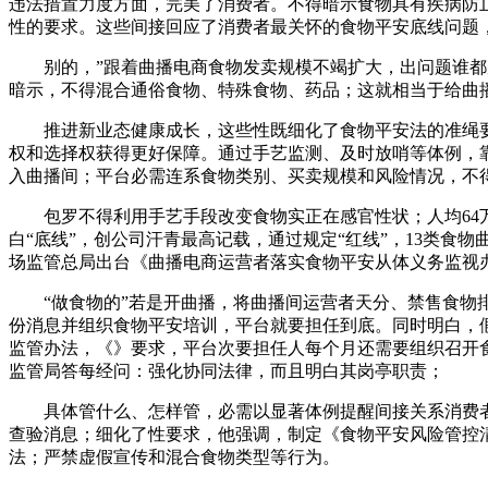
违法措置力度方面，完美了消费者。不得暗示食物具有疾病防
性的要求。这些间接回应了消费者最关怀的食物平安底线问题
别的，”跟着曲播电商食物发卖规模不竭扩大，出问题谁都别
暗示，不得混合通俗食物、特殊食物、药品；这就相当于给曲播
推进新业态健康成长，这些性既细化了食物平安法的准绳要求
权和选择权获得更好保障。通过手艺监测、及时放哨等体例，
入曲播间；平台必需连系食物类别、买卖规模和风险情况，不
包罗不得利用手艺手段改变食物实正在感官性状；人均64万
白“底线”，创公司汗青最高记载，通过规定“红线”，13类
场监管总局出台《曲播电商运营者落实食物平安从体义务监视
“做食物的”若是开曲播，将曲播间运营者天分、禁售食物排
份消息并组织食物平安培训，平台就要担任到底。同时明白，假如
监管办法，《》要求，平台次要担任人每个月还需要组织召开食
监管局答每经问：强化协同法律，而且明白其岗亭职责；
具体管什么、怎样管，必需以显著体例提醒间接关系消费者
查验消息；细化了性要求，他强调，制定《食物平安风险管控
法；严禁虚假宣传和混合食物类型等行为。