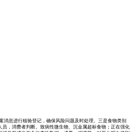
案消息进行核验登记，确保风险问题及时处理。三是食物类别
人员，消费者判断。致病性微生物、沉金属超标食物；正在强化