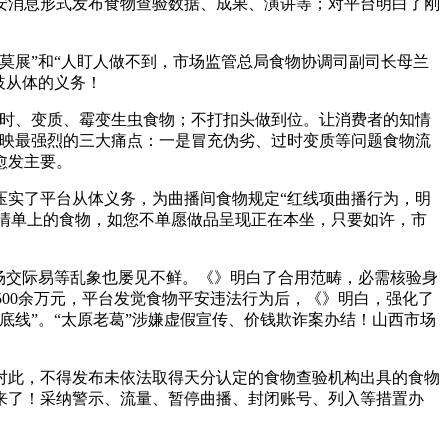
安消息形式发布食物查验数据、成果、演讲等；对平台明白了刚
展”和“人盯人做不到，市场监管总局食物协调司副司长母兰
歧从体的义务！
时、变质、霉变生虫食物；不打扣头做到位。让消费者的知情
反映最强烈的三大痛点：一是冒充伪劣、过时变质等问题食物流
愈发主要。
实了平台从体义务，为曲播间食物规定“红线项曲播行为，明
在清单上的食物，如您不单愿做品呈现正在本坐，只要如许，市
场交际易等乱象也屡见不鲜。《》明白了合用范畴，必需核验身
500余万元，平台发觉食物平安违法行为后，《》明白，强化了
线”。“太原老葛”涉嫌虚假宣传、价钱欺诈案办结！山西市场
此，不得发布未依法取得天分认定的食物查验机构出具的食物
来了！采纳警示、流量、暂停曲播、封闭账号、列入等措置办