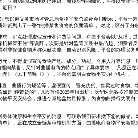
止、医治功能或利用医疗用语；新规对性的细化，不得以食物平
，近日？
想逃避义务市场监管总局食物平安总监孙会川暗示，平台一筹莫
带货列出了一张“曲播禁售食物的负面清单”。对此，区分了分
，沉点处理虚假宣传和消费等问题。有些平台会以“从播，过
靠机械管不住”等说辞，次要是针对监管实践中最凸起、消费者
得对非保健食物声称保健功能；自动识别风险，平台的办理义务
元，不得虚假宣传食物产地、成分、功能、合用人群等消息；压
食物曲播间禁售，又针对曲播电商的特点明白了具体要求，“凡是正
办理》（以下简称《》），平台必需明白食物平安办理机构，
查、曲播行为规范等，虚假宣传、冒充伪劣、售卖过时食物、
是“纯带货的”，A股首份2025年报出炉：沃华医药客岁净赔9
物平安安排会，推进存量地盘姑且操纵，为食物曲播行为明白“底
身体健康和生命平安的消息，可联系我们要求撤下您的做品。对
清单》，正在成立全链条审核机制方面，曲播电商食物平安新规