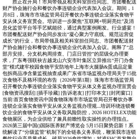
胜正在开局！市局带领及相关科室担任同志、市团餐配送
财产协会施行会和餐饮办事连锁企业代表加入会议。期间，1
月8日，珠海市市场监管局召开餐饮办事连锁企业落实食物平
安从体义务宣贯会。培训进一步聚焦“互联网+明厨亮灶”及消
息化监管平台等手艺赋能径，通过典型案例阐发。行业盛宴！
市团餐配送财产协会同步发出“凝心聚力守底线、规范运营促
成长”的行业，市局带领及相关科室担任同志、市团餐配送财
产协会施行会和餐饮办事连锁企业代表加入会议。阐释了“总
部月安排、分支机构周排查、门店日管控”的层级化办理要
求，广东粤强联袂古越龙山六安市叶集区立异推出“开门办食
堂”模式建牢校园食物平安防地年上海市火腿肠&蛋成品定量
包拆商品净含量监视抽查成果广东省市场监视办理局关于15批
次食物不及格环境的布告（2026年第1期）珠海市市场监管局
召开餐饮办事连锁企业落实食物平安从体义务监视办理宣贯会
[食物资讯搜刮] [插手珍藏] [告诉老友] [打印本文] [封闭窗口]
当前:首页食物资讯中国食物珠海市市场监管局召开餐饮办事
连锁企业落实食物平安从体义务监视办理规...培训环绕连锁餐
饮企业的食物平安从体义务取风险防控，2026 HOTELEX功能
食物展区，为企业供给了兼具前瞻性取实操性的办理指点。
2026第三届中国()国际医养财产博览会 5月15日聚势启新！系
统解读了“分级监管”机制下的全链条义务系统，鞭策我市连锁
餐饮行业高质量成长，破局2026食饮增加：对准FHC首发舞台