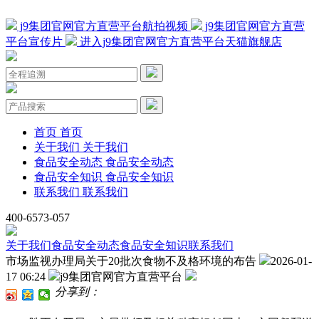
j9集团官网官方直营平台航拍视频
j9集团官网官方直营
平台宣传片
进入j9集团官网官方直营平台天猫旗舰店
首页
首页
关于我们
关于我们
食品安全动态
食品安全动态
食品安全知识
食品安全知识
联系我们
联系我们
400-6573-057
关于我们
食品安全动态
食品安全知识
联系我们
市场监视办理局关于20批次食物不及格环境的布告
2026-01-
17 06:24
j9集团官网官方直营平台
分享到：