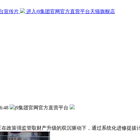
平台宣传片
进入j9集团官网官方直营平台天猫旗舰店
6:48
j9集团官网官方直营平台
在政策强监管取财产升级的双沉驱动下，通过系统化进修提拔