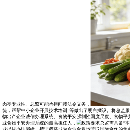
岗亭专业性。总监可能承担间接法令义务，
统，帮帮中小企业开展技术培训”等做出了明白摆设。将总监
物出产企业诚信办理系统、食物平安强制性国度尺度、食物平
业食物平安办理系统的最高担任人，
政策要求总监需具备“本
业提拔办理能级。持证者将成为企业合规运营取国际合作的焦