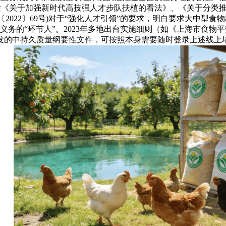
印发《关于加强新时代高技强人才步队扶植的看法》、《关于分类推进
〔2022〕69号)对于“强化人才引领”的要求，明白要求大中
义务的“环节人”。2023年多地出台实施细则（如《上海市食
发的中持久质量纲要性文件，可按照本身需要随时登录上述线上