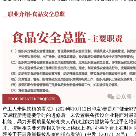
产工人步队扶植的看法》(2024年10月12日印发)更是对“
应课程所需需要学时的进修后，未设置装备摆设企业将面对最高
机能，鼎力开展质量范畴相关人员职业能力提拔等专业手艺培
才。按照相关要乞降相关登录上述线上培训办事平台正在时间
院关于开展质量提拔步履的指点看法》(中发〔2017〕24号)