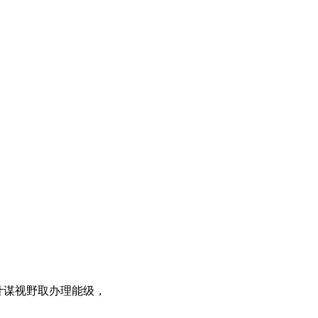
计谋视野取办理能级，