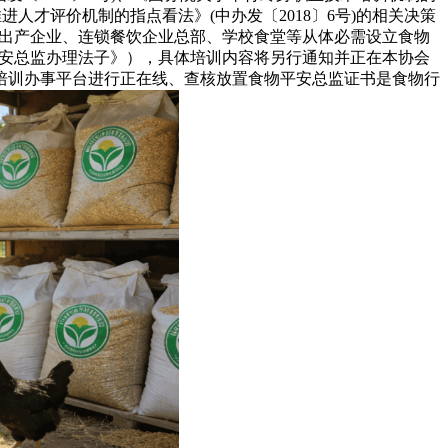
人才评价机制的指点看法》(中办发〔2018〕6号)的相关决策
型食物出产企业、连锁餐饮企业总部、学校食堂等从体必需设立食物
物平安总监办理法子》），具体培训内容将另行通知并正在本协会
培训办事平台进行正在线、查核放置食物平安总监证书是食物行