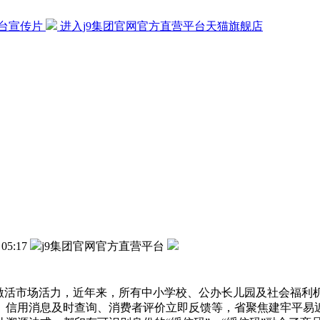
平台宣传片
进入j9集团官网官方直营平台天猫旗舰店
 05:17
j9集团官网官方直营平台
活市场活力，近年来，所有中小学校、公办长儿园及社会福利
、信用消息及时查询、消费者评价立即反馈等，省聚焦建牢平易