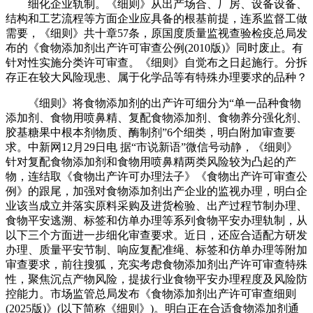
细化企业轨制。《细则》从出产场合、厂房、设备设备、
结构和工艺流程等方面企业应具备的根基前提，连系监督工做
需要，《细则》共十章57条，原国度质量监视查验检疫总局发
布的《食物添加剂出产许可审查公例(2010版)》同时废止。有
针对性实施分类许可审查。《细则》自觉布之日起施行。分拆
存正在较大风险现患、属于化学品等有特殊办理要求的品种？
《细则》将食物添加剂的出产许可细分为“单一品种食物
添加剂、食物用喷鼻精、复配食物添加剂、食物养分强化剂、
胶基糖果中根本剂物质、酶制剂”6个细类，明白附加审查要
求。中新网12月29日电 据“市说新语”微信号动静，《细则》
针对复配食物添加剂和食物用喷鼻精两类风险较为凸起的产
物，连结取《食物出产许可办理法子》《食物出产许可审查公
例》的跟尾，加强对食物添加剂出产企业的监视办理，明白企
业该当成立并落实原料采购及进货检验、出产过程节制办理、
食物平安逃溯、标签和仿单办理等系列食物平安办理轨制，从
以下三个方面进一步细化审查要求。近日，还应合适配方研发
办理、质量平安节制、响应复配准绳、标签和仿单办理等附加
审查要求，前往搜狐，充实考虑食物添加剂出产许可审查特殊
性，聚焦沉点产物风险，提拔行业食物平安办理程度及风险防
控能力。市场监管总局发布《食物添加剂出产许可审查细则
(2025版)》(以下简称《细则》)。明白正在合适食物添加剂通