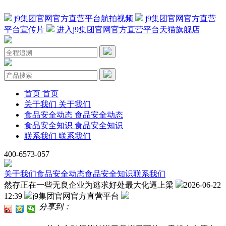
j9集团官网官方直营平台航拍视频
j9集团官网官方直营
平台宣传片
进入j9集团官网官方直营平台天猫旗舰店
首页
首页
关于我们
关于我们
食品安全动态
食品安全动态
食品安全知识
食品安全知识
联系我们
联系我们
400-6573-057
关于我们
食品安全动态
食品安全知识
联系我们
然存正在一些无良企业为逃求好处最大化逼上梁
2026-06-22
12:39
j9集团官网官方直营平台
分享到：