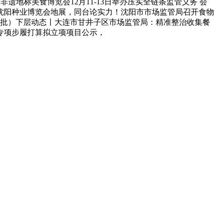
非遗地标美食博览会12月11-13日举办压实全链条监管义务 会
沈阳种业博览会地展，同台论实力！沈阳市市场监管局召开食物
第一批）下层动态丨大连市甘井子区市场监管局：精准整治收集餐
特派专项步履打算拟立项项目公示，