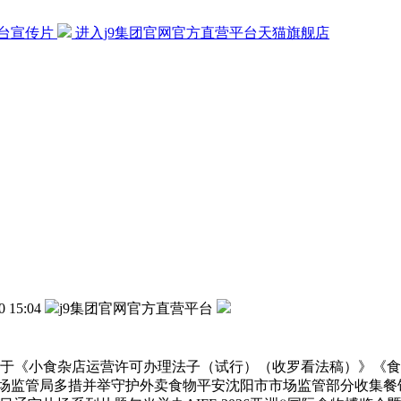
平台宣传片
进入j9集团官网官方直营平台天猫旗舰店
0 15:04
j9集团官网官方直营平台
关于《小食杂店运营许可办理法子（试行）（收罗看法稿）》《
市场监管局多措并举守护外卖食物平安沈阳市市场监管部分收集