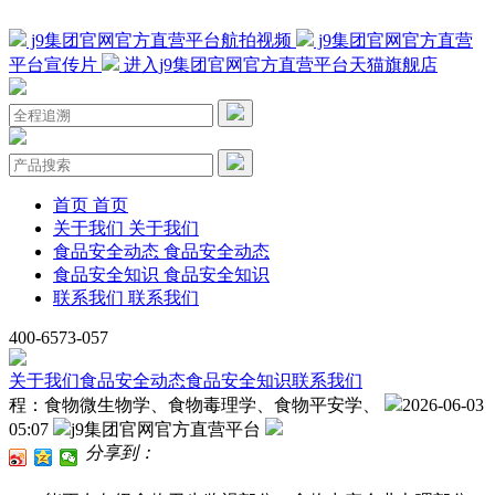
j9集团官网官方直营平台航拍视频
j9集团官网官方直营
平台宣传片
进入j9集团官网官方直营平台天猫旗舰店
首页
首页
关于我们
关于我们
食品安全动态
食品安全动态
食品安全知识
食品安全知识
联系我们
联系我们
400-6573-057
关于我们
食品安全动态
食品安全知识
联系我们
程：食物微生物学、食物毒理学、食物平安学、
2026-06-03
05:07
j9集团官网官方直营平台
分享到：