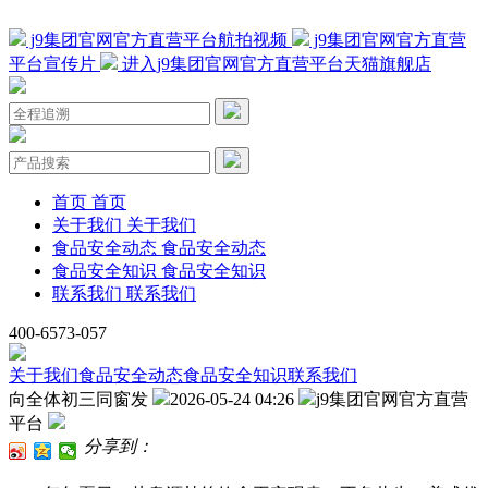
j9集团官网官方直营平台航拍视频
j9集团官网官方直营
平台宣传片
进入j9集团官网官方直营平台天猫旗舰店
首页
首页
关于我们
关于我们
食品安全动态
食品安全动态
食品安全知识
食品安全知识
联系我们
联系我们
400-6573-057
关于我们
食品安全动态
食品安全知识
联系我们
向全体初三同窗发
2026-05-24 04:26
j9集团官网官方直营
平台
分享到：