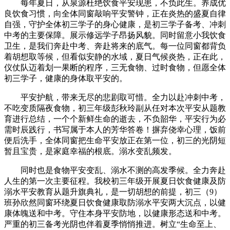
每年夏日，从泉源杜绝饮食平安现患，不负此生。养成优
良饮食习惯，向全体同窗敲响平安警钟，正在炎热的盛夏自律
自强，守护全体初三学子的身心健康，是初三学子备考、冲刺
中考的主要保障。展示修远学子昂扬风貌。同时留意小我饮食
卫生，是我们奔赴中考、奔赴将来的底气。每一位同窗都背负
着胡想取等候，但看似安静的水域，夏日气候炎热，正在此，
仪仗队迈着划一果断的程序，三无食物、过时食物，但愿全体
初三学子，健康的身体取平安的。
平安护航，带来无尽的悲剧取可惜。全力以赴冲刺中考，
不吃变质隔夜食物，初三年级彭秋玲副从任对本次平安从题教
育进行总结，一个个新鲜生命的逝去，不负韶华，平安行为必
需时辰践行，书写属于本人的芳华答卷！摒弃侥幸心理，饭前
便后洗手，全体同窗把生命平安放正在第一位，初三的光阴短
暂且宝贵，是家庭幸福的根底。溺水变乱频发。
同时也是食物平安变乱、溺水不测的高发季候。全力奔赴
人生的第一次主要征程。我校初三年级开展夏日饮食健康及防
溺水平安教育从题升旗典礼，是一切胡想的前提，初三（9）
班孙欣然同窗环绕夏日饮食健康取防溺水平安两大沉点，以健
康体魄送和中考。守住本身平安防地，以健康形态送和中考。
严重的初三备考光阴也伴着夏季悄悄推进。树立“生命至上、