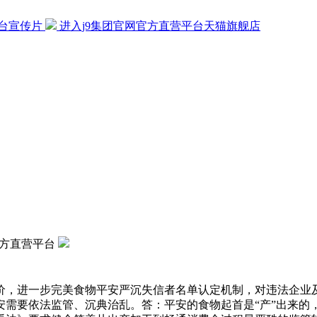
平台宣传片
进入j9集团官网官方直营平台天猫旗舰店
官方直营平台
，进一步完美食物平安严沉失信者名单认定机制，对违法企业及
需要依法监管、沉典治乱。答：平安的食物起首是“产”出来的，