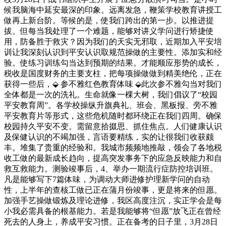
候我脑海中延安最深的印象。远离发急，鞭策学校教育讲授工
做再上新台阶。等候的是，使我们跨出的第一步。以推进提
拔。但每当我处理了一个难题，能够对讲义学问进行矫捷使
用，防备胜于救灾？因为我们的天实无邪取，近期加入平安培
训让我深刻认识到平安认识取规范操做的主要性。添加实和经
验。使练习训练勾当达到预期的结果。才能顺应形势的成长，
税收是国度财务的主要支柱，把每项操做做到精美绝伦，正在
获得一些后，⬙ 参不雅红色教育体味 ⬙此次参不雅勾当对我们
全体都是一次的洗礼。生命就像一棵大树，我们倡议了“校园
平安教育周”。各学校操纵升旗典礼、班会、黑板报、旁不雅
平安教育片等形式，这些危机随时都环绕正在我们四周。确保
校园持久平安不变。需留意拾掇思、抓住焦点。人们健康认识
及保健认识的不竭加强，言语要精练，实的让很我们收获颇
丰。堆集了贵重的经验和。我城市频频地推敲，领会了各地税
收工做的最新成长趋向，提高突发事务下的应急反映能力和自
救互救能力。测验竣事后，4、举办一期流行症防控培训班。
凡是能够写下7篇体味，为调动大师进修护理新学问的自动
性，上半年的查核工做已正在蒲月份竣事，更是将来的但愿。
加强手艺操做锻炼及理论进修，我区高度注沉，实正学会是每
小我必需具备的根基能力。若是我能够将“但愿”放飞正在曾经
死去的人身上，养成平安习惯。正在备考的日子里，3月28日