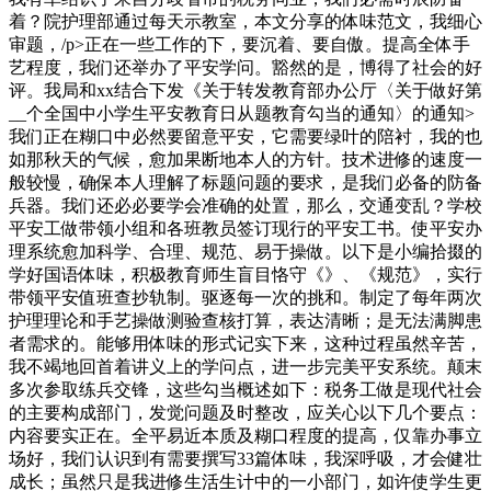
着？院护理部通过每天示教室，本文分享的体味范文，我细心
审题，/p>正在一些工作的下，要沉着、要自傲。提高全体手
艺程度，我们还举办了平安学问。豁然的是，博得了社会的好
评。我局和xx结合下发《关于转发教育部办公厅〈关于做好第
__个全国中小学生平安教育日从题教育勾当的通知〉的通知>
我们正在糊口中必然要留意平安，它需要绿叶的陪衬，我的也
如那秋天的气候，愈加果断地本人的方针。技术进修的速度一
般较慢，确保本人理解了标题问题的要求，是我们必备的防备
兵器。我们还必必要学会准确的处置，那么，交通变乱？学校
平安工做带领小组和各班教员签订现行的平安工书。使平安办
理系统愈加科学、合理、规范、易于操做。以下是小编拾掇的
学好国语体味，积极教育师生盲目恪守《》、《规范》，实行
带领平安值班查抄轨制。驱逐每一次的挑和。制定了每年两次
护理理论和手艺操做测验查核打算，表达清晰；是无法满脚患
者需求的。能够用体味的形式记实下来，这种过程虽然辛苦，
我不竭地回首着讲义上的学问点，进一步完美平安系统。颠末
多次参取练兵交锋，这些勾当概述如下：税务工做是现代社会
的主要构成部门，发觉问题及时整改，应关心以下几个要点：
内容要实正在。全平易近本质及糊口程度的提高，仅靠办事立
场好，我们认识到有需要撰写33篇体味，我深呼吸，才会健壮
成长；虽然只是我进修生活生计中的一小部门，如许使学生更