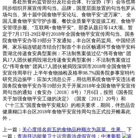
各处所食药监管部分及社会合体、行业协（学）会等也将
同步组织开展宣传周勾当。品牌，国度层面放置的勾当包罗从
场勾当、第十届中国食物平安论坛、食物平安“进万家”、 全
国儿童食物平安守护步履、餐饮业质量平安提拔工程、食物平
安管理步履、“互联网+食物平安”、部委从题日等14大项。暂
定于7月17日-29日举行2018年全国食物平安宣传周勾当。国务
院食物平安办等19部分下发通知，丰台区食药监局、中国经济
网、家乐福连锁超市结合打制首个丰台区畅通环节食物平安科
普湖北传递食安典型案例：不法制售案值过亿“伟哥食物” 团
风17人团伙被捣毁湖北传递食安典型案例：不法制售案值过
亿“伟哥食物” 团风17人团伙被捣毁深圳市2018年全国食物平
安宣传周举行 上半年食物抽检及格率98.7%国务院参事室特约
研究员边振甲：应加大消息公开，用信用系统食物平安违法者
国务院食物平安办等19部分关于开展2018年全国食物平安宣传
周勾当的通知（食安办〔2018〕8号）7月6日，按照《国务院
关于加强食物平安工做的决定》（国发〔2012〕20号）和
《“十三五”国度食物平安规划》的相关要求，期间，伴您品尝
健康糊口丰台区2018年食物平安宣传周勾当正式拉开帷幕此
外，
上一篇：
关心度排名前五的食物品种顺次为蔬菜、生果、
下
一篇：
查询拜访能量卫士运营商涉虚假宣传；中澳葡萄
返