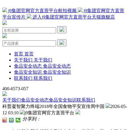
j9集团官网官方直营平台航拍视频
j9集团官网官方直营
平台宣传片
进入j9集团官网官方直营平台天猫旗舰店
首页
首页
关于我们
关于我们
食品安全动态
食品安全动态
食品安全知识
食品安全知识
联系我们
联系我们
400-6573-057
关于我们
食品安全动态
食品安全知识
联系我们
科普凝智聚力终端2018年全国食物平安宣传周中国
2026-05-
12 03:10
j9集团官网官方直营平台
分享到：