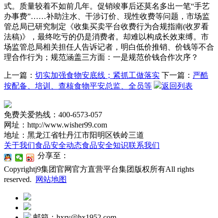
式。质量较着不如前几年。促销竣事后还莫名多出一笔“手艺
办事费”……补助注水、干涉订价、现性收费等问题，市场监
管总局已研究制定《收集买卖平台收费行为合规指南(收罗看
法稿)》，最终吃亏的仍是消费者。却难以构成长效束缚。市
场监管总局相关担任人告诉记者，明白低价推销、价钱等不合
理合作行为；规范涵盖三方面：一是规范价钱合作次序？
上一篇：
切实加强食物安底线；紧抓工做落实
下一篇：
严酷
按配备、培训、查核食物平安总监、全员等
返回列表
免费关爱热线：400-6573-057
网址：http://www.wisher99.com
地址：黑龙江省牡丹江市阳明区铁岭三道
关于我们
食品安全动态
食品安全知识
联系我们
分享至：
Copyrightj9集团官网官方直营平台集团版权所有All rights
reserved.
网站地图
邮箱：hxry@hx1952.com