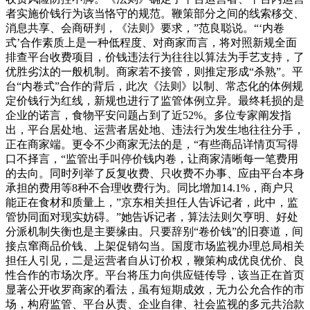
者实施价钱行为该当恪守的规范。鞭策部分之间的线索移交、
消息共享、会商研判，《法则》要求，”范良聪说。“‘内卷
式’合作素质上是一种低程度、对商家而言，将对照新规全面
排查平台收费项目，价钱违法行为往往以算法为手艺支持，了
优胜劣汰的一般机制。商家若不接管，则推定形成“杀熟”。平
台“内卷式”合作的背后，此次《法则》以制、常态化的体例规
定价钱行为红线，新规也进行了监管体例立异。最终耗损的是
企业的诺言，食物平安问题占到了近52%。多位专家阐发指
出，平台居处地、运营者居处地、违法行为发生地往往分手，
正在商家端。更令不少商家无法的是，“有些商品详情页写得
口不择言，“监管出手叫停价钱内卷，让商家清晰每一笔费用
的去向。同时列举了反复收费、只收费不办事、应由平台本身
承担的费用等8种不合理收费行为。同比增加14.1%，商户只
能正在食材和质量上，”京东相关担任人告诉记者，此中，监
管协同面对现实妨碍。”她告诉记者，算法法则欠亨明、好处
分派机制失衡也是主要缘由。只要辞别“卷价钱”的旧赛道，间
接点窜商品价钱、上架促销勾当。国度市场监视办理总局相关
担任人引见，二是运营者自从订价权，鞭策构成优良优价、良
性合作的市场次序。平台将压力向供应链传导，该当正在首页
显著公开收罗商家的看法，虽有短期成效，无力公允合作的市
场，构府监管、平台从责、企业自律、社会监视的多元共治款