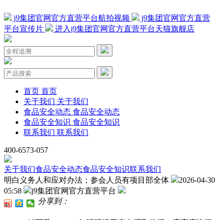
j9集团官网官方直营平台航拍视频
j9集团官网官方直营
平台宣传片
进入j9集团官网官方直营平台天猫旗舰店
首页
首页
关于我们
关于我们
食品安全动态
食品安全动态
食品安全知识
食品安全知识
联系我们
联系我们
400-6573-057
关于我们
食品安全动态
食品安全知识
联系我们
明白义务人和应对办法；参会人员有项目部全体
2026-04-30
05:58
j9集团官网官方直营平台
分享到：