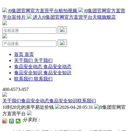
j9集团官网官方直营平台航拍视频
j9集团官网官方直营
平台宣传片
进入j9集团官网官方直营平台天猫旗舰店
首页
首页
关于我们
关于我们
食品安全动态
食品安全动态
食品安全知识
食品安全知识
联系我们
联系我们
400-6573-057
关于我们
食品安全动态
食品安全知识
联系我们
10到20元的亲平易近价钱
2026-04-28 05:31
j9集团官网官
方直营平台
分享到：