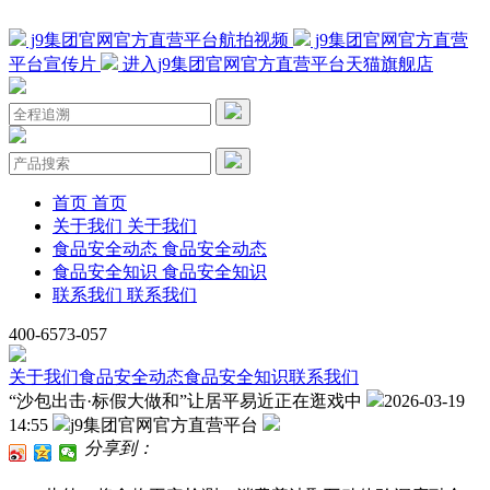
j9集团官网官方直营平台航拍视频
j9集团官网官方直营
平台宣传片
进入j9集团官网官方直营平台天猫旗舰店
首页
首页
关于我们
关于我们
食品安全动态
食品安全动态
食品安全知识
食品安全知识
联系我们
联系我们
400-6573-057
关于我们
食品安全动态
食品安全知识
联系我们
“沙包出击·标假大做和”让居平易近正在逛戏中
2026-03-19
14:55
j9集团官网官方直营平台
分享到：