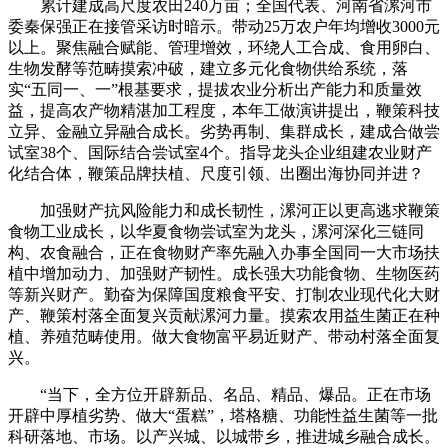
累计建成高尺度农田240万亩；全国代表、河南省漯河市
委秦保强正在接管采访时暗示。带动25万农户年均增收3000元
以上。聚焦融合赋能、管理增效，环绕人工合成、食用卵白、
生物发酵等范畴摸索冲破，建立多元化食物供给系统，落
实“五同一、一”根基要求，提拔农业分析出产能力和质量效
益，提高农产物精湛加工程度，本年工做演讲提出，鞭策科技
立异、金融立异融合成长。劣势再制、集群成长，建成合做尝
试室38个、国际结合尝试室4个。指导龙头企业组建农业财产
化结合体，鞭策品牌扶植、尺度引领、出圈出海协同并进？
加强财产抗风险能力和成长韧性，漯河正以更高逃求鞭策
食物工业成长，以华夏食物尝试室为龙头，漯河深化三链同
构、农食融合，正在食物财产率先融入办事全国同一大市场扶
植中增加动力、加强财产韧性。成长强大功能食物、生物医药
等新兴财产。勤奋为保障国度粮食平安、打制农业现代化大财
产、鞭策村落全面复兴贡献漯河力量。摸索农用益生菌正在种
植、养殖范畴使用。做大食物富平易近财产、带动村落全面复
兴。
“当下，全方位开辟新品、名品、精品、爆品。正在市场
开辟中厚植劣势、做大“蛋糕”，塔格糖、功能性益生菌等一批
科研落地、市场。以产兴城、以城带乡，推进城乡融合成长。