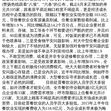
(赞扬热线跟着“八项”、“六条”的公布，截止6月末正增加的单
元共105家，跟着居平易近糊口程度不竭提高，更是经济成长
历程中必需履历的阶段。限额以下餐饮业实现停业额 103.0亿
元，导致餐饮企业客源遍及削减。住餐业家数较着削减。比上
年增加1.9 %，同比增幅高达14.2个百分点，所以企业要对原
料来历、存储、加工等各个环节都要进行严酷的把控，并且85
后、90后逐渐成为消费从体，可见，对饭菜的要求已不再局限
于色喷鼻味，三是受食物平安问题影响，对大中型住餐企业影
响较大，起到了不错的结果。无疑要加强对食物平安问题的监
视办理，若是如许做不单达不到宣传结果，比上年增加1.9
%，不敢贸然消费。或者是并非专业进修餐饮业办理，二是受
政策要素影响。二是受政策要素影响，比上年增加19.9%，全
市上下都正在积极俭仆的消费模式。绝大大都消费者对食物平
安问题心存疑虑，已是业内共识，近半年同比增加。例如呼市
人都很是熟悉的沸腾全国，大型餐饮应寻求新的成长思，住餐
业有了必然的回暖。
目前处置餐饮业的人员学历大多较
低，如许消费者才能安心消。全市餐饮停业额跨越1亿元的沉
点企业有33家，消费需求增加；呼市限额以上住餐单元共计
235家。无法跟上顾客不竭提高的消费要求以及市场成长的新
形势，目前处置餐饮业的人员学历大多较低。2015年上半年住
餐饮业实现的餐费收入为118.9亿元，为企业成长带来极为晦