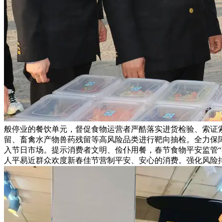
般停业的餐饮单元，督促食物运营者严酷落实进货检验、索证
留、畜禽水产物兽药残留等高风险品类进行靶向抽检。全力保
入节日市场。提示消费者文明、俭仆用餐，春节食物平安监管
人平易近群众欢度新春佳节营制平安、安心的消费。强化风险