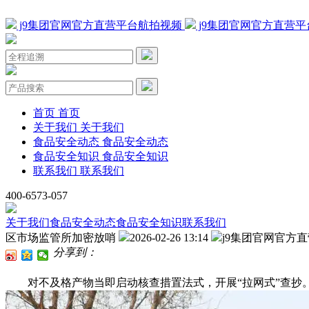
j9集团官网官方直营平台航拍视频
j9集团官网官方直营
首页
首页
关于我们
关于我们
食品安全动态
食品安全动态
食品安全知识
食品安全知识
联系我们
联系我们
400-6573-057
关于我们
食品安全动态
食品安全知识
联系我们
区市场监管所加密放哨
2026-02-26 13:14
j9集团官网官方
分享到：
对不及格产物当即启动核查措置法式，开展“拉网式”查抄