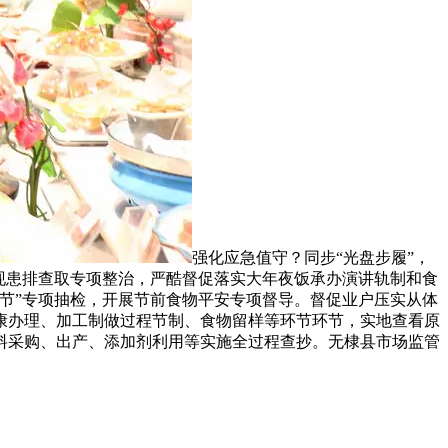
强化应急值守？同步“光盘步履”，
现患排查取专项整治，严酷督促落实大年夜饭承办演讲轨制和食
节”专项抽检，开展节前食物平安专项督导。督促业户压实从体
康办理、加工制做过程节制、食物留样等环节环节，实地查看原
料采购、出产、添加剂利用等实施全过程查抄。无棣县市场监管