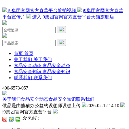
j9集团官网官方直营平台航拍视频
j9集团官网官方直营
平台宣传片
进入j9集团官网官方直营平台天猫旗舰店
首页
首页
关于我们
关于我们
食品安全动态
食品安全动态
食品安全知识
食品安全知识
联系我们
联系我们
400-6573-057
关于我们
食品安全动态
食品安全知识
联系我们
做品是由熊猫办公签约设想师设想上传
2026-02-12 14:10
j9集团官网官方直营平台
分享到：