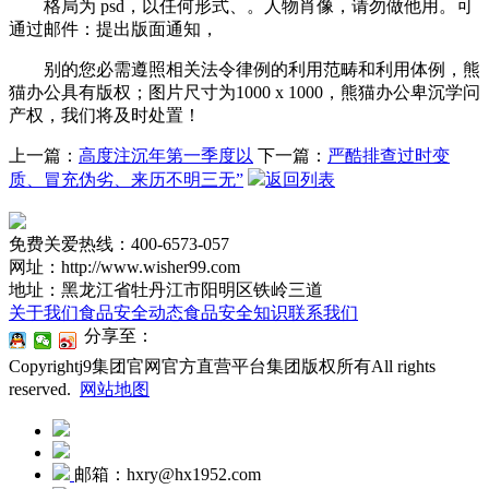
格局为 psd，以任何形式、。人物肖像，请勿做他用。可
通过邮件：提出版面通知，
别的您必需遵照相关法令律例的利用范畴和利用体例，熊
猫办公具有版权；图片尺寸为1000 x 1000，熊猫办公卑沉学问
产权，我们将及时处置！
上一篇：
高度注沉年第一季度以
下一篇：
严酷排查过时变
质、冒充伪劣、来历不明三无”
返回列表
免费关爱热线：400-6573-057
网址：http://www.wisher99.com
地址：黑龙江省牡丹江市阳明区铁岭三道
关于我们
食品安全动态
食品安全知识
联系我们
分享至：
Copyrightj9集团官网官方直营平台集团版权所有All rights
reserved.
网站地图
邮箱：hxry@hx1952.com