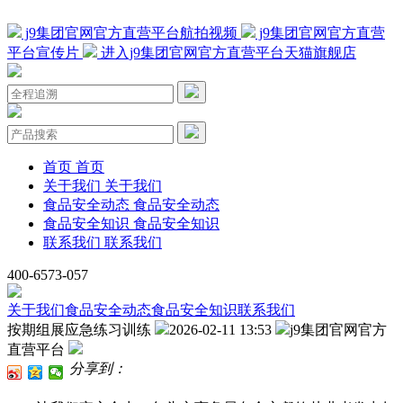
j9集团官网官方直营平台航拍视频
j9集团官网官方直营
平台宣传片
进入j9集团官网官方直营平台天猫旗舰店
首页
首页
关于我们
关于我们
食品安全动态
食品安全动态
食品安全知识
食品安全知识
联系我们
联系我们
400-6573-057
关于我们
食品安全动态
食品安全知识
联系我们
按期组展应急练习训练
2026-02-11 13:53
j9集团官网官方
直营平台
分享到：