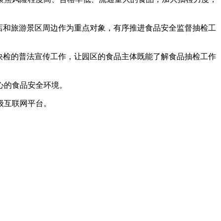
店和旅游景区周边作为重点对象，有序推进食品安全监督抽检工
快检的普法宣传工作，让园区的食品主体既能了解食品抽检工作
心的食品安全环境。
级互联网平台。