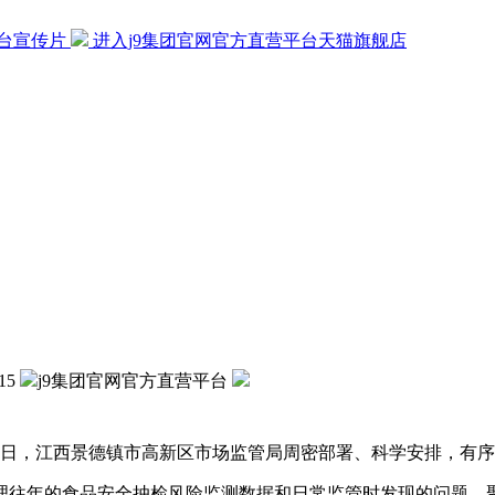
平台宣传片
进入j9集团官网官方直营平台天猫旗舰店
15
j9集团官网官方直营平台
，江西景德镇市高新区市场监管局周密部署、科学安排，有序开
往年的食品安全抽检风险监测数据和日常监管时发现的问题，聚