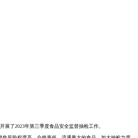
展了2023年第三季度食品安全监督抽检工作。
焦风险程度高、合格率低、流通量大的食品，加大抽检力度，