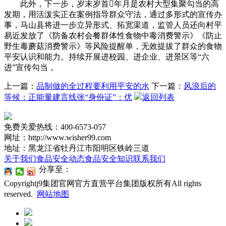
此外，下一步，岁末岁首年月是农村大型集聚勾当的高
发期，用活泼实正在案例指导群众守法，通过多形式的宣传办
事，马山县将进一步立异形式、拓宽渠道，监管人员还向村平
易近发放了《防备农村会餐群体性食物中毒消费警示》《防止
野生毒蘑菇消费警示》等风险提醒单，无效提拔了群众的食物
平安认识和能力。持续开展进校园、进企业、进景区等“六
进”宣传勾当，
上一篇：
品制做的全过程要利用平安的水
下一篇：
风浪后的
等候：正能量建言线张“身份证”：优
返回列表
免费关爱热线：400-6573-057
网址：http://www.wisher99.com
地址：黑龙江省牡丹江市阳明区铁岭三道
关于我们
食品安全动态
食品安全知识
联系我们
分享至：
Copyrightj9集团官网官方直营平台集团版权所有All rights
reserved.
网站地图