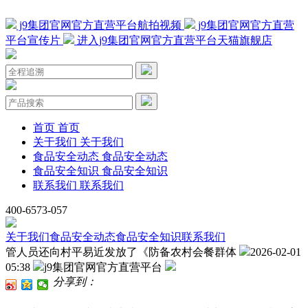
j9集团官网官方直营平台航拍视频
j9集团官网官方直营
平台宣传片
进入j9集团官网官方直营平台天猫旗舰店
首页
首页
关于我们
关于我们
食品安全动态
食品安全动态
食品安全知识
食品安全知识
联系我们
联系我们
400-6573-057
关于我们
食品安全动态
食品安全知识
联系我们
管人员还向村平易近发放了《防备农村会餐群体
2026-02-01
05:38
j9集团官网官方直营平台
分享到：