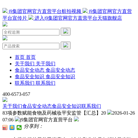
j9集团官网官方直营平台航拍视频
j9集团官网官方直营
平台宣传片
进入j9集团官网官方直营平台天猫旗舰店
首页
首页
关于我们
关于我们
食品安全动态
食品安全动态
食品安全知识
食品安全知识
联系我们
联系我们
400-6573-057
关于我们
食品安全动态
食品安全知识
联系我们
83项参数赋能食物及药械妆平安监管【汇总】20
2026-01-26
07:06
j9集团官网官方直营平台
分享到：