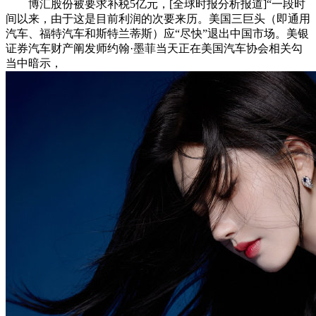
博汇股份被要求补税5亿元，[全球时报分析报道]“一段时
间以来，由于这是目前利润的次要来历。美国三巨头（即通用
汽车、福特汽车和斯特兰蒂斯）应“尽快”退出中国市场。美银
证券汽车财产阐发师约翰·墨菲当天正在美国汽车协会相关勾
当中暗示，