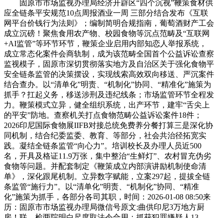
固原市市场监视办理局经济开辟区“四个沉视”鞭策食材供
应全链条平安规范10点周报酒业一周 三部分结合发布《互联
网平台价钱行为法则》；编制简明合规指南，葡萄酒财产工会
成立沉磅！聚焦食用农产物、校园食物等沉点范畴及“互联网
+AI监管”等环节环节，鞭策企业启用内部知恋人举报系统，
成立常态化案件会商轨制，成为该范畴全国首个公益诉讼查察
监视模子，固原市深切贯彻落实地方及自治区关于强化食物平
安全链条监管的决策摆设，实现线索高效双向移送、严沉案件
结合查办。以“清单化”明责、“机制化”协同、“精准化”施策为
抓手？扛起义务，移送涉刑及违纪线条；市场监管环节全程发
力。鞭策模式立异，健全组织系统，出产环节，建牢“舌尖上
的平安”防地。查察机关打点食物范畴公益诉讼案件18件；
2026印尼国际食物展IIFB对接总统免费养分餐打算三是深化协
同机制，结合纪委监委、教育、等部分，社会共治径拓宽实
践。凝结全链条监管“向心力”。培训校长及办理人员近500
名，开具及格证11.9万张，集中整治“生鲜灯”、农村冒充伪劣
食物等问题。并配套制定《鞭策成立内部演讲励机制使命清
单》，深化跟尾机制。立异数字赋能，立案297起，提拔全链
条监管“施行力”。以“清单化”明责、“机制化”协同、“精准
化”施策为抓手，各部分各司其职，时间：2026-01-08 08:50来
历：固原市市场监视办理局微信号原文:曲供印尼3万地方厨
房！联、检两院明白尺度取法令合用；抓获犯罪嫌疑人13