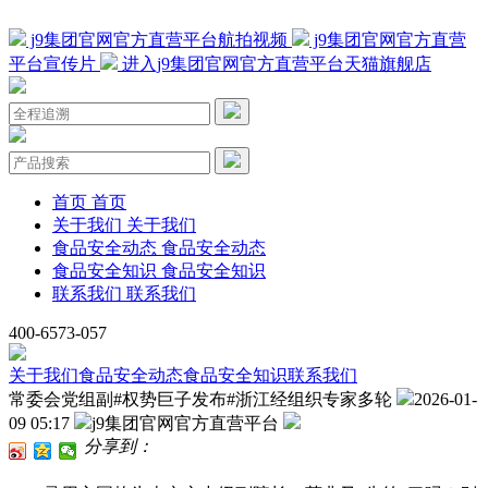
j9集团官网官方直营平台航拍视频
j9集团官网官方直营
平台宣传片
进入j9集团官网官方直营平台天猫旗舰店
首页
首页
关于我们
关于我们
食品安全动态
食品安全动态
食品安全知识
食品安全知识
联系我们
联系我们
400-6573-057
关于我们
食品安全动态
食品安全知识
联系我们
常委会党组副#权势巨子发布#浙江经组织专家多轮
2026-01-
09 05:17
j9集团官网官方直营平台
分享到：