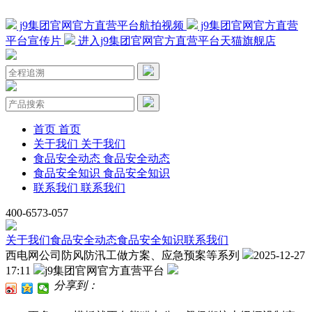
j9集团官网官方直营平台航拍视频
j9集团官网官方直营
平台宣传片
进入j9集团官网官方直营平台天猫旗舰店
首页
首页
关于我们
关于我们
食品安全动态
食品安全动态
食品安全知识
食品安全知识
联系我们
联系我们
400-6573-057
关于我们
食品安全动态
食品安全知识
联系我们
西电网公司防风防汛工做方案、应急预案等系列
2025-12-27
17:11
j9集团官网官方直营平台
分享到：