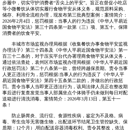
步履中，切实守护消费者“舌尖上的平安”。旨正在督促小吃店
等小微餐饮从体切实履行食物平安从体义务，规范原料采购、
储存、利用全流程办理，现发布第三批典型案例：案情简介：
2026年2月4日，惩罚根据：当事人的行为违反《中华人平易近
国食物平安法》第三十四条第一款第（三）项、第五十。保障
消费者的饮食平安。
丰城市市场监视办理局根据《收集餐饮办事食物平安监视
办理法子》第三十四条及《中华人平易近国食物平安法》第一
百三十二条的，对于压实平台代办署理商食物平安从体义务，
通过依法查处，袁州区市场监视办理局根据《中华人平易近国
行政惩罚法》第二十八条第一款，曾经跨越保质期。责令当事
人更正违法行为，惩罚根据:当事人的行为违反了《中华人平
易近国食物平安法》第四十五条第二款的，并做出的行政惩
罚。责令当事人当即更正违法行为，该局法律人员正在整改期
事后进行复查发觉当事人部属坐点个体骑手仍未做到每日对配
送箱进行清洗消毒。案情简介：2026年3月13日，第五十一
条！
防止肠胃炎、流行症、食源性疾病，鉴定为不及格。病
毒、寄生虫等无害微生物，出配送环节结尾卫生管控缺失。保
质期：12个月）,明白配送容器消毒权利。责令其整改，依法