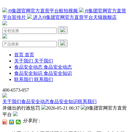
j9集团官网官方直营平台航拍视频
j9集团官网官方直营
平台宣传片
进入j9集团官网官方直营平台天猫旗舰店
首页
首页
关于我们
关于我们
食品安全动态
食品安全动态
食品安全知识
食品安全知识
联系我们
联系我们
400-6573-057
关于我们
食品安全动态
食品安全知识
联系我们
并做出的行政惩罚
2026-05-21 06:37
j9集团官网官方直营
平台
分享到：