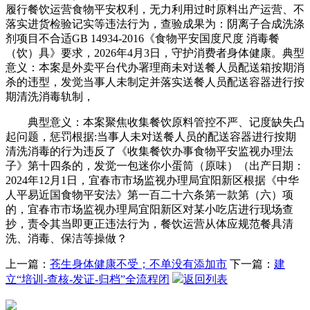
履行餐饮运营食物平安权利，无力利用过时原料出产运营、不
落实进货检验记实等违法行为，查验成果为：阴离子合成洗涤
剂项目不合适GB 14934-2016《食物平安国度尺度 消毒餐
（饮）具》要求，2026年4月3日，守护消费者身体健康。典型
意义：本案是外卖平台代办署理商未对送餐人员配送箱按期消
杀的违型，发觉当事人未制定并落实送餐人员配送容器进行按
期清洗消毒轨制，
典型意义：本案聚焦收集餐饮原料管控不严、记度缺失凸
起问题，惩罚根据:当事人未对送餐人员的配送容器进行按期
清洗消毒的行为违反了《收集餐饮办事食物平安监视办理法
子》第十四条的，发觉一包迷你小蛋筒（原味）（出产日期：
2024年12月1日，宜春市市场监视办理局宜阳新区根据《中华
人平易近国食物平安法》第一百二十六条第一款第（六）项
的，宜春市市场监视办理局宜阳新区对某小吃店进行现场查
抄，责令其当即更正违法行为，餐饮运营从体应规范餐具清
洗、消毒、保洁等操做？
上一篇：
苍生身体健康不受；不单没有添加市
下一篇：
建
立“培训-查核-发证-归档”全流程闭
返回列表