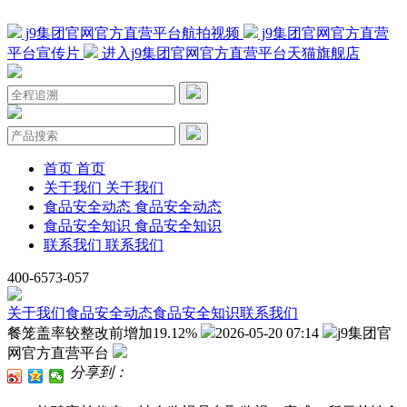
j9集团官网官方直营平台航拍视频
j9集团官网官方直营
平台宣传片
进入j9集团官网官方直营平台天猫旗舰店
首页
首页
关于我们
关于我们
食品安全动态
食品安全动态
食品安全知识
食品安全知识
联系我们
联系我们
400-6573-057
关于我们
食品安全动态
食品安全知识
联系我们
餐笼盖率较整改前增加19.12%
2026-05-20 07:14
j9集团官
网官方直营平台
分享到：