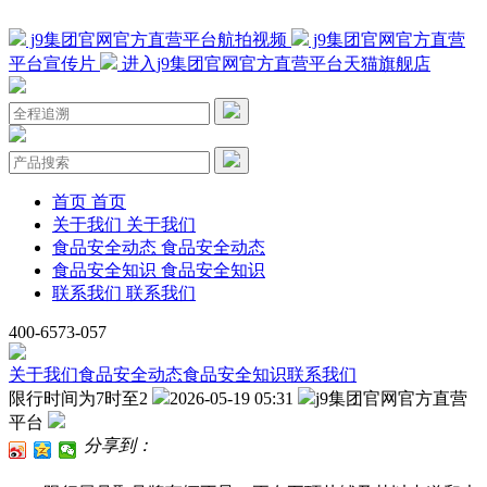
j9集团官网官方直营平台航拍视频
j9集团官网官方直营
平台宣传片
进入j9集团官网官方直营平台天猫旗舰店
首页
首页
关于我们
关于我们
食品安全动态
食品安全动态
食品安全知识
食品安全知识
联系我们
联系我们
400-6573-057
关于我们
食品安全动态
食品安全知识
联系我们
限行时间为7时至2
2026-05-19 05:31
j9集团官网官方直营
平台
分享到：