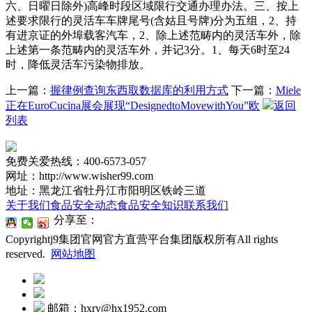
六、日曜日除外)高峰时段区域限行交通办理办法。三、按上
述要求限行的灵活车车牌尾号(含姑且号牌)分为五组，2、持
有进京证的外埠载客汽车，2、除上述范畴内的灵活车外，除
上述第一条范畴内的灵活车外，并记3分。1、每天6时至24
时，降低灵活车污染物排放。
上一篇：
握律例查询东西取数据库的利用方式
下一篇：
Miele
正在EuroCucina展会展现“DesignedtoMovewithYou”欧
返回
列表
免费关爱热线：400-6573-057
网址：http://www.wisher99.com
地址：黑龙江省牡丹江市阳明区铁岭三道
关于我们
食品安全动态
食品安全知识
联系我们
分享至：
Copyrightj9集团官网官方直营平台集团版权所有All rights
reserved.
网站地图
邮箱：hxry@hx1952.com