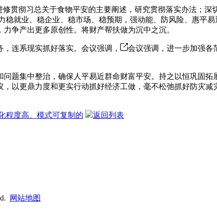
修贯彻习总关于食物平安的主要阐述，研究贯彻落实办法；深切开
要求，出力稳就业、稳企业、稳市场、稳预期，强动能、防风险、惠
，力争产出更多原创性。将财产帮扶做为沉中之沉。
，连系现实抓好落实。会议强调，
会议强调，进一步加强各
题集中整治，确保人平易近群命财富平安。持之以恒巩固拓展
，以更鼎力度和更实行动抓好经济工做，毫不松弛抓好防灾减灾
化程度高、模式可复制的
返回列表
ed.
网站地图