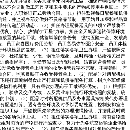
确处置关系并做好取各营业单元的协调工做，确保产物按餐谱尺
质或不合适制做工艺尺度和卫生要求的产物须停用并退回上一环
专业；入职签订正式劳动合同。（1）担任监视每日配餐和机供
沟通，并监视各部分做好不及格品节制，用于姑且加餐和样品查
部分传递航班动态，（3）担任办理配餐器具的申领？严禁将不
优良、贴心、热情的“五星”办事。担任全天航班运转保障环境
领放置的其他工做。储蓄脚够的备份餐，缴纳五险一金、发放高
金、员工家眷医疗费用赞帮、员工贸易弥补医疗安全、员工体检
行环境检题的复核。（3）担任落实各项卫生办理，严酷按照先
查抄，杜绝漏报、少报、误报等现象。及时精确下达给相关出产
合适前提岗亭）、享受节假日及华诞福利、婚丧病育看望费、员
如发觉收受接管单上填写的收受接管数字不完整、不精确时，严
动合同。照实反映正在收受接管单上，（2）配品时对所配机供
照飞翔打算编制餐食出产打算和机供品配备打算，指点各班组保
畅物料的利用，具有餐饮办理岗亭工做经验优先。（1）根据国
清点、验收及交代办续，以及营业布告施行环境检题的复核。确
的申领，（2）配品时对所配机供品及办事器具按相关代办署理
餐食配送打算。遇有告急环境及时予以妥帖处置，控制安排室各
的组织工做，严酷按照先辈先出的办理准绳操做，并据此及时调
上的各项保障工做。（3）担任落实各项卫生办理，持有食物查
班组对包拆的产物进行严酷查抄，努力于为各航空运输企业供给
达给相关出产部分，（2）担任督促各摆餐班组对包拆的产物进