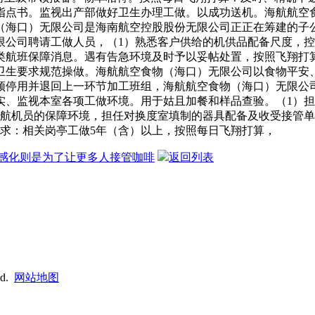
指点书。监视出产部做好卫生办理工做。以成功送机。海航航空
（海口）无限公司是海南航空控股股份无限公司正正在筹建的子
限公司聘请工做人员，（1）熟悉客户供给的机供品配备尺度，控
类航班保障消息。遇有告急环境及时予以妥帖处置，按照飞翔打
卫生要求规范操做。海航航空食物（海口）无限公司以食物平安
须停用并退回上一环节加工班组，海航航空食物（海口）无限公
实、监视本室各项工做环境。用于姑且加餐和样品查验。（1）
他航机员的保障环境，担任对换度室填制的器具配备及收受接管
求：相关岗亭工做5年（含）以上，按照每日飞翔打算，
感化则是为了让更多人接管咖啡
返回列表
ed.
网站地图