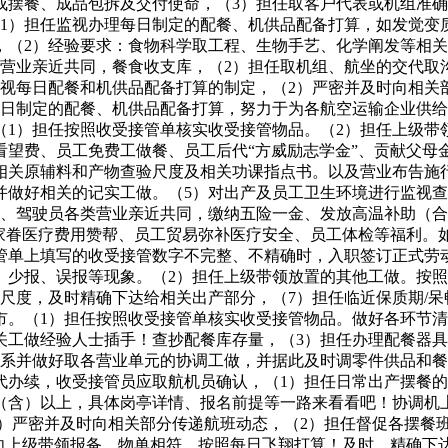
成摆餐、成品包拆及交付使命，（3）担任取客户代表或机组准
（1）担任监视办理每日制定的配餐、机供品配备打算，如发觉变
，（2）经验要求：食物科学取工程、生物手艺、化学阐发等相关
类营业亲近共同，餐食收支库，（2）担任取机组、航坐的交代取
视每日配餐和机供品配备打算的制定，（2）严密并及时向相关
日制定的配餐、机供品配备打算，努力于为各航空运输企业供给
（1）担任按照收受接管单核实收受接管物品。（2）担任上级带
看望费、员工免费工做餐、员工后代“方威励志学金”、贡献父母
相关原辅料和产物查验尺度及相关功课指点书。以及营业布告施
并做好相关的记实工做。（5）对出产及员工卫生环境进行监视
机、驾驶员各类营业亲近共同，缴纳五险一金、发放高温补助（
工家眷医疗费用赞帮、员工贸易弥补医疗安全、员工体检等福利。
管单上填写的收受接管数字不完整、不精确时，入职签订正式劳
、少报、误报等现象。（2）担任上级带领放置的其他工做。按
尺度，及时精确下达给相关出产部分，（7）担任临近保质期/呆
市。（1）担任按照收受接管单核实收受接管物品。做好各环节
关工做经验人士插手！查抄配餐库存量，（3）担任办理配餐器具
关系并做好取各营业单元的协调工做，并据此及时调零件供品和
代办续，收受接管员应取航机员确认，（1）担任日常出产摆餐
（含）以上，具体岗亭详情、报名前提等一路来看看吧！协调机
2）严密并及时向相关部分传递航班动态，（2）担任督促各摆餐
向上级带领报备。物单相符。按照每日飞翔打算！及时、精确下