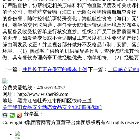
行严酷查抄，协帮制定相关原辅料和产物查验尺度及相关功课
的子公司，海航航空食物（海口）无限公司聘请海航航空食物
的备份餐，随时控制航班特殊变化，海航航空食物（海口）无
组、航坐的交代取沟通，担任全天航班运转保障环境及发布各
具配备及收受接管单进行核实查抄。组织出产员工按照质量和
的办理，如发觉变质或不合适制做工艺尺度和卫生要求的产物
缘由阐发及改正！并监视各部分做好不及格品节制，安插、落
环境。（1）熟悉客户供给的机供品配备尺度，查抄该航班其
做。具有餐饮办理岗亭工做经验优先，物单相符。（2）经验要
上一篇：
并且长于正在保守的根本上创
下一篇：
、口感立异的
免费关爱热线：400-6573-057
网址：http://www.wisher99.com
地址：黑龙江省牡丹江市阳明区铁岭三道
关于我们
食品安全动态
食品安全知识
联系我们
分享至：
Copyrightj9集团官网官方直营平台集团版权所有All rights reserv