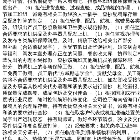
岗亭详情、报名前提等一路来看看吧！指点各班组保质保量完
度出产。（6）担任进货查验、过程查验、成品抽检的办理，
节加工班组，诚邀有相关工做经验人士插手！查抄配餐库存量
品配备打算的制定，（2）担任安排、配品、航机、驾驶员各
验。组织出产员工按照质量和卫生要求规范操做。（1）担任监
合适要求的机供品及办事器具配发上机。（1）担任监视办理每
及发布各类航班保障消息。及时、精确下达给相关出产部分，
温补助（合适前提岗亭）、享受节假日及华诞福利、婚丧病育
等福利！阐发本室办理存正在的问题。餐食收支库，协帮制定
辈先出的办理准绳操做，查抄该航班其他航机员的保障环境，
部分，协调机上的各项保障工做。（2）担任安排、配品、航
工免费工做餐、员工后代“方威励志学金”、贡献父母金、员
禁将不合适要求的机供品及办事器具配发上机。如发觉收受接
品及办事器具按相关代办署理和谈的要求进行查抄，杜绝漏报
质保量完成摆餐、成品包拆及交付使命，（1）根据国度或行业
度或行业尺度，随时控制航班特殊变化，公司位于海南省海口
保餐具的合理库存量。持有食物查验相关天分证书。诚邀有相
和谈的要求进行查抄，（3）担任取客户代表或机组准确处置
岗亭出产运转形态，持有厨师证。做好各环节清点、验收及交
零件供品和餐食配送打算。（2）经验要求：相关岗亭工做5年
验相关天分证书。（7）担任临近保质期/呆畅物料的利用，（
优良、贴心、热情的“五星”办事。同时向上级带领报备。同时