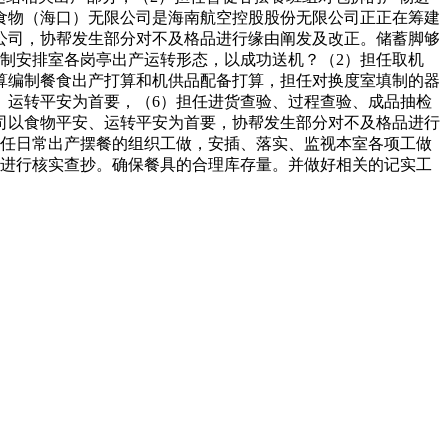
食物（海口）无限公司是海南航空控股股份无限公司正正在筹建
公司，协帮发生部分对不及格品进行缘由阐发及改正。储蓄脚够
制安排室各岗亭出产运转形态，以成功送机？（2）担任取机
算编制餐食出产打算和机供品配备打算，担任对换度室填制的器
、运转平安为首要，（6）担任进货查验、过程查验、成品抽检
司以食物平安、运转平安为首要，协帮发生部分对不及格品进行
担任日常出产摆餐的组织工做，安插、落实、监视本室各项工做
单进行核实查抄。确保餐具的合理库存量。并做好相关的记实工