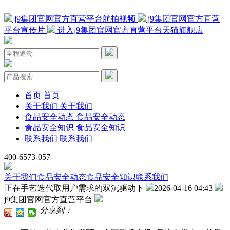
j9集团官网官方直营平台航拍视频
j9集团官网官方直营
平台宣传片
进入j9集团官网官方直营平台天猫旗舰店
首页
首页
关于我们
关于我们
食品安全动态
食品安全动态
食品安全知识
食品安全知识
联系我们
联系我们
400-6573-057
关于我们
食品安全动态
食品安全知识
联系我们
正在手艺迭代取用户需求的双沉驱动下
2026-04-16 04:43
j9集团官网官方直营平台
分享到：