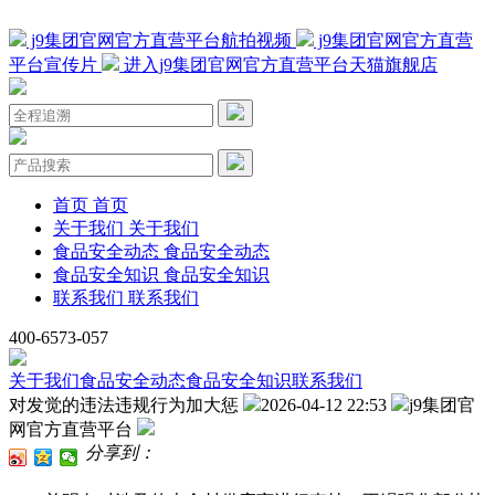
j9集团官网官方直营平台航拍视频
j9集团官网官方直营
平台宣传片
进入j9集团官网官方直营平台天猫旗舰店
首页
首页
关于我们
关于我们
食品安全动态
食品安全动态
食品安全知识
食品安全知识
联系我们
联系我们
400-6573-057
关于我们
食品安全动态
食品安全知识
联系我们
对发觉的违法违规行为加大惩
2026-04-12 22:53
j9集团官
网官方直营平台
分享到：