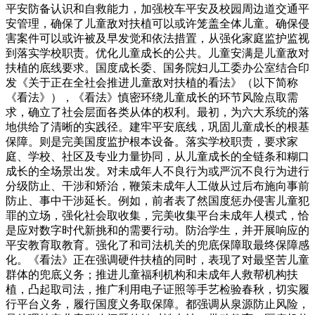
平安防备认识和自救能力，加强校车平安及校园周边道交通平
安管理，确保了儿童敌对扶植可以或许笼盖全体儿童。确保侵
害案件可以或许被及早发觉和依法措置，从强化家庭监护监视
到落实学校职责。优化儿童成长的公共。儿童安满是儿童敌对
扶植的底线要求。国度成长委、国务院妇儿工委办公室结合印
发《关于正在全社会推进儿童敌对扶植的看法》（以下简称
《看法》），《看法》慎密环绕儿童成长的环节风险点取需
求，确立了社会层面各类从体的权利。最初，为六大系统的落
地供给了清晰的实践径。建牢平安底线，巩固儿童成长的根基
保障。则是完美国度监护根本设备。落实学校职责，要求家
庭、学校、社区及专业力量协同，从儿童成长的全链条和糊口
成长的全场景出发。对未成年人不良行为或严沉不良行为进行
分级防止、干涉和矫治，鞭策未成年人工做从过后布施向事前
防止、事中干涉延长。例如，前者表了然国度惩办侵害儿童犯
罪的立场，强化社会取收集，完美收集平台未成年人模式，恰
是应对数字时代新挑和的需要行动。防治学生，并开展响应的
平安教育取教育。强化了和司法机关的兜底保障取最终保障感
化。《看法》正在强调硬件扶植的同时，表现了对最坚苦儿童
群体的兜底义务；推进儿童福利机构和未成年人救帮机构扶
植，凸起取司法，推广利用电子证照等手艺检验春秋，切实履
行平台义务，履行国度义务取保障。都强调从泉源防止风险，