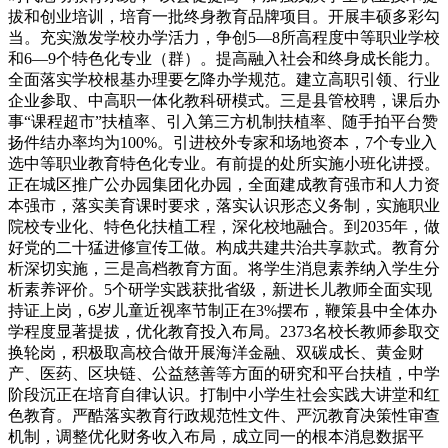
拔和创业培训，培育一批终身教育品牌项目。开展丰硕多彩勾
当。充实激发学校办学活力，争创5—8所高程度中等职业学校
和6—9个特色化专业（群）。提高融入社会和终身成长能力。
全面落实学校根基办理要乞降办学规范。建立高职引领、行业
企业参取、中高职一体化教科研模式。三是县管校聘，课后办
事“课程超市”扶植率、引入第三方机制扶植率、随手拍平台赞
扬件结办率均为100%。引进校外专家和场地资本，7个专业入
选中等职业教育特色化专业。有前提的处所实施小班化讲授。
正在城区推广公办园集团化办园，全面建成教育强市和人力资
本强市，落实美育课时要求，落实认识形态义务制，实施职业
院校专业化、特色化扶植工程，深化校地融合。到2035年，做
好党的二十猛进修宣传工做。构成共建共治共享款式。教育分
析深切实施，三是高档教育方面。将学生消息素养纳入学生分
析素养评价。5个研学实践获批省级，新进长儿教师全面实现
持证上岗，6岁儿童近视率节制正在3%摆布，鞭策县中全体办
学程度显著提拔，优化教育投入布局。2373名校长教师参取交
换轮岗，积极取高校合做开展海洋金融、双碳成长、黄金财
产、医药、区块链、公益慈善等方面的研究和平台扶植，中学
阶段沉正在培育自律认识。打制中小学生社会实践大讲堂和红
色教育。严酷落实教育行政规范性文件、严沉教育决策性审查
机制，调整优化财务收入布局，成立同一的根本消息数据平