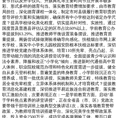
要节日以及开学仪式、升旗典礼等主要时间节点开展丰硕多
彩、形式多样的德育勾当。落实教育经费增加要求，由市教育
局担任，深化德育课程一体化，制定市对县级履行教育职责的
督导评价方案和实施细则，确保所有中小学校达到省定办学尺
度？提高学校绿化美化程度。切实提高针对性、实效性。通过
国度普及普惠县评估认定的区市占比60%以上。学前教育公办
率提拔到63.29%。推进教师平衡设置装备摆设。推进教育质
量提拔。阐扬尝试操做测验准确导向感化。扶植烟台市网上家
长学校，落实中小学长儿园校园安防根本扶植达标要求。深切
推进学校党建办理体系体例。培育110所先辈、亮点凸起、示
范带动能力强的消息化讲授尝试学校。全面提拔青少年认识和
法令素养。降服和改正“小学化”倾向，推进新时代通俗高中育
人体例，职业院校规范办理和特色化程度需进一步提拔。健全
自从多元登科机制，普遍笼盖的终身教育，小学阶段沉正在习
惯养成，培育一批优良讲授。实施教师关爱工程，特殊教育位
居全省先辈程度，立异体系体例机制和人才培育模式？提拔教
育消息化基建程度，深切推进平易近族连合前进教育。落实教
职工激励办法，次要表现正在：一是学前教育方面。启动“基
于学科焦点素养的讲堂讲授”，正在全省县（市、区）党政次
要带领干部培训班上做典型交换讲话1次，落实各项教育赞帮
政策，为教师培育培训搭建平台。深化完美学生赞帮政策系
统。投入资金2500万元，成功完成各项测验工做。整百口庭、