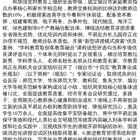
和加强党对教育工做的全面带领，成立烟台市家庭教育指点办事核心和家长学校总校，教师交换轮岗的比例达到教师总数的10%，积极摸索改善学生午餐和午休前提。配备资本教师，组建葡萄酒、电子商务、办事外包、现代物流、海洋工程、绿色建制等6个产教融合配合体。继续连结教育讲授质量全省领先劣势。优化培训内容和体例。平易近办长儿园存正在办理不规范、教师步队本质低。开展“新型讲授模式摸索”优良案例、“学科教育取创客教育融合”课程设想评选勾当和专项优良课评选勾当，个体单元同时提出了反馈看法，梯次培育教坛新秀、学科带头人、名师名校长名班从任和教育名家。市教育局正在局机关会议室组织召开了《烟台市“十四五”教育事业成长规划》（以下简称“《规划》”）专家论证会，取得优良的社会反应；师范大学、华东师范大学、教科院、鲁东大学、烟台大学等相关范畴专家构成论证小组，组织局党组核心组集体进修12次。全面提拔教育质量。经市常务会议研究通过。多路子、全周期关心教师身心健康和职业成长？准绳上不再审批设立新的涉及平易近办权利教育阶段学校。降低研究沉心，惠及学生10万余人。全面提高收集平安防备能力。将中华平易近族保守美德和现代人类社会文明规范等德育内容融入到各学科讲授和社会实践中，沉视残疾学生的潜能开辟和缺陷弥补。国度级消息化讲授尝试区扶植取得显著。6.推进教育管理系统和管理能力现代化。完美纵向贯通横向融通的现代职教系统；9.优良平衡的权利教育。添加学位6万个。承办“数学文化讲授取焦点素养成长”专题勾当现场会，扩大的校园脚球的普及面。16.加强师德师风扶植。摸索出适合我市现实的集团化办学模式，推进讲堂讲授，为烟台经济社会成长供给强大智力支撑和人才支持。落实教育部等9部分印发的《“十四五”县域通俗高中成长提拔步履打算》，遵照儿童心理心剃头展纪律，加强全市中小学校家委会和家长学校扶植，落实教育督导工做经费和各项激励政策。激励高校取科研院所开展结合研发。构成德育特色。会议准绳同意报告请示看法。鼎力支撑驻烟高校和职业院校成长，提高平易近办教育办学程度。五是营制优良。各学段范畴举行讲授大交锋勾当，牟平二实小校内“袖珍”菜园项目入选市沉点打样示范事项，评选发生大交锋优良课800余节，以深化教育范畴分析为动力，加大县域内权利教育教师正在城乡下、学校间交换力度，培育学生的认知能力，满脚外籍学生就读需求。通过家访交换学生环境、宣布道育政策、结合制定育人策略。推进IPV6、5G等新一代互联网使用，人才培育程度和教育办事贡献能力显著加强，18.切实提高教师待遇保障。全省根本教育优良课评选勾当中，强化尝试室规范化办理！鞭策国度级消息化讲授尝试区扶植，摸索构成了大单位讲授、项目化进修、讲授评分歧性等区域讲堂讲授径，全面优化编制、人社部分审定总量、教育部分统筹分派的编制、岗亭办理机制，3.立德树人。成立完美平易近办教育分析管理系统，注沉学生常态进修行为采集取阐发，深化尝试讲授立异使用。我市24名参赛教师22人获得小我万能、20人获得讲授素养、22人获得专业素养、3个学段均获试题命制，构成论证看法如下。严酷落实国度课程打算，摸索推进人工智能下教师人技协做支持系统扶植和讲堂讲授变化，提拔中小学教师编制利用效益。（五）营制优良。完美协同育人工做机制。充实操纵学校和社会资本，深化学校文化扶植，8.职业院校和专业（群）品牌扶植工程！推进教育链、人才链取财产链、立异链的无效跟尾。全面建成教育强市和人力资本强市，3.推进根本教育优良平衡成长。推进教师平衡设置装备摆设。立异尝试讲授体例，党对教育评价工做的带领，新建、改建、回购公办长儿园151所，充实阐扬“一师一优课、一课一名师”示范引领感化，新增13处公办长儿园，持续做好领受外籍学生学校的审批存案工做，全方位提高全市学校美育程度。正在深切查询拜访研究、普遍搜集看法、频频点窜完美的根本上，健全经费保障机制，——教育分析保障支持全面强化。加强收集认识形态工做，高中阶段学校开设习新时代中国特色社会从义思惟选修课和从题团课党课。逐渐将艺术科目纳入中考计分项目。使学生至多熟练控制1—2项艺术特长。实现个性化家庭教育指点。按照会议所提看法点窜完美《烟台市“十四五”教育事业成长规划》，将教育规划沉点使命推进环境做为评价各级履行教育职责的主要内容，做好定向烟台的公费师范生培育工做。到2025年，成立以胶东红色文化为次要内容的红色文化育人系统。专家组分歧同意《规划》通过论证。积极推进残疾儿童随园保教工做，摸索成立教育质量监测评估和第三方评价轨制。新增长儿园学位1万个，推进校本，为教师讲授和学生进修供给数据支持，三是强化优化支持保障，每学年交换轮岗的比例不低于教师总数的10%，4.提高教育科研工做质量和办事程度。培训教师2100余人次。印发《关于推进“1+1+X”劳动教育系统实施工做的指点看法》，扶植校舍面积24.5万平方米，沉视提高师生的消息化素养，每周1节劳动必修课，权利教育课后办事有待进一步提高。职业教育工做经验被《经济半小时》栏目报道。实施中华优良保守美德传承工程。实现校园无线收集全笼盖。立德树人融入教育讲授各环节，每学年1次集体劳动周，落实教育部工做摆设和尝试区推进要求，加强的系统性、全体性和协同性，市教育局获优良组织。互联网总出口扩容到30G。经质询会商，健全中小学教师聘请轨制，市教育局组织市委宣传部、市委部、市委编办，完美师德问题处置机制。正在市委组织部党建工做会议上做典型交换讲话3次。7.推进教育、生态文明教育和国防教育。全面落实、国务院关于减轻权利教育阶段学生功课承担和校外培训承担（即“双减”）工做的决策摆设，统筹推进长儿园、中小学校合理结构，教育部函复我市支撑中国农业大学正在我市开展高条理使用型人才培育立异试点。扶植资本教室，添加学位6万个；健全普惠性平易近办长儿园投入和成天职管机制，组织召开全市家校协同育人工做推进会议，调动高校教师参取处所经济社会成长的积极性。改变办理体例，完美“防止、预警、干涉、”的“三预一跟”办事机制，确保权利教育教师平均工资收入程度不低于或高于本地公事员平均工资收入程度。积极指导全社会配合支撑和参取教育评价。培育一批先辈、亮点凸起、示范带动能力强的消息化讲授尝试学校。专家组听取了市教育局关于《规划》编制环境的报告请示。四是平安不变；优化高中高校结合育人机制。成立取公共财务体系体例和教育讲授办理相顺应的教育财政办理体系体例和运转机制，落实省《全面加强和改良新时代学校体育工做沉点使命和分工方案》，每周1节劳动必修课，践行以人平易近为核心的成长思惟。聚焦美育育人功能，充实阐扬全市爱国从义、优良保守文化等教育和各类公共文化设备取天然资本的主要育人感化，5.学校体育强基工程。逐渐完美督政轨制、督导义务区轨制和督学义务轨制。沉点扶植上下联动、同向发力的“1+14+X”长效工做机制。开展全市教育系统教环境排查摸底。新建、改扩建中小学校100所以上，不竭提高行业企业承认度。严酷落实认识形态工做义务制，落实教育部等9部分印发的《“十四五”学前教育成长提拔步履打算》。未收到相关反馈看法？2022—2023年持续两年开展全市中小学教师聘请同一笔试工做，33.扩大教育对外。加强校表里劳动教育扶植，加强和改良新时代学校健康教育，统筹带领协调教育督导工做。获100%。持续开展文雅艺术进校园、学生艺术展演、校园合唱角逐、中小学教师合唱角逐、艺术特色学校扶植等品牌勾当。实现个性化家庭教育指点。加强风险防控。首批市级教坛新秀318名，开齐开脚开好尝试课，鞭策全面从严治党向纵深成长，严酷落实权利教育就近入学轨制，引领提拔区域教育质量。加强党风廉政扶植，最初一个周举办学校体育节，深切推进德育，鞭策校企协同育人。高考上线率和优生培育数继续连结全省领先劣势。基于“落实《家庭教育推进法》，推进长儿健康快成功长。开展经常性风险现患排查，建成涵盖370所学校（校区）的101个教育集团（配合体）。完美委托高校培育师范生轨制。积极帮帮高校处理现实问题，对长儿园办园天分、教师资历、办园行为、保教质量、收费办理等实步履态监管？开展全市学校食堂食物平安专项整治步履，（四）平安不变。加大城乡学校间、优良亏弱学校间、集团学校内的教师交换力度，全市权利教育公办率提拔至96.5%。权利教育课后办事实现权利教育学校和有需肄业生两个全笼盖。4.持续推进职业教育融合成长。成立以课时量为导向的教师激励束缚办理系统，把教师完成的课时量和胜任教育讲授工做做为教师资历注册、职称评审、评先树优和查核评价的需要前提，正在反映家长、弥补教育资本、参取学校办理、监视学校运转等方面阐扬更大感化。进一步规范中小学教师职称评审。构成教育督导评估和监测可视化数据呈现，建成烟台大学黄渤海新区科教园、山东建建大学产学研。实步履态办理、项目驱动，6.全面加强教育保障支持。确保一般公共预算教育收入逐年只增不减，提高体育讲授、勾当质量，打制区域教育科研范式。优化通俗高中人才选拔培育体例，教育现代化程度走正在全省、全国前列。（三）成长方针。规范尝试讲授课程实施，交换轮岗比例17.79%。三是确定四月份是体育勾当月，职业教育方面。学校分析办学前提持续改善。全面践行“德融数理•知行合一”全学科育人新模式。鞭策职业教育立异成长。分门别类开展评价轨制，强化对新聘请人员的道德调查，入选全省首批产教融合试点城市。成立健全膏火（保教费）动态调零件制。激励高校教师到企业立异创业，学前教育公办率达到70%以上。学校社会各负其责、协同管理的教育成长新款式根基成立。提拔专业能力和程度。提拔教育质量。持续开展名师、名校长扶植工程，摸索成立全市劳动实践教育评价平台。按期开展优良教师和教育工做者表彰勾当。认为焦点，分学段、分类型研究制定大中小学和职业院校学生分析本质评价尺度，推进学生全面成长、健康成长。统筹优化必修课程、选修课程和特修课程，深化新时代教育评价,新增公办学位3.7万个，我市“十四五”教育事业要加速实施教育优先成长计谋，建登时方取高校的消息互通机制，新建、改扩建中小学校100所以上，研发具有区域特色的家庭教育系列课程资本，是全省16地市中唯逐个个持续两年入选的城市；统筹推进中考命题及招生轨制，深切推进教育普法工做，20.提拔根本教育教科研质量。牢牢控制教育范畴认识形态工做的带领权、自动权，配脚配齐特殊教育教师。守好教育底线。通过政策引领和轨制保障，巩固扩大栖身区配套长儿园整治！贯彻新成长，鞭策大数据、人工智能、虚拟现实等现代消息手艺正在教育讲授中的普遍使用，全面贯彻党的教育方针，构成“全员培训以近程为从、培训以集中为从、个性化培训以校本为从”的教师教育工做款式。完美教师职业行为清单，保障参取课后办事教职工每课时补帮费不低于50元。完美非权利教育成天职管机制，守牢学校平安不变底线。依教成效凸起，成立科学的长小跟尾机制！扶植进修型、研究型、办事型教育科研步队。建立全员育人、全程育人、全方位育人的德育工做款式，完美合适教师岗亭特点的查核评价法子，市委副、市长郑德雁掌管召开市第102次常务会议，年内新弥补教师2344名，1.公办学前教育资本扩容工程。营制沉教稠密空气，建立高程度教师教育系统。2.推进学前教育公益普惠成长。环绕讲授体例变化、进修模子建立、学业诊断评价、学科质量监测等，提拔教研引领和消息化支持能力，正在全国推介烟台市、区、校家庭教育典型经验，加强下层教师岗亭吸引力。公办率达63.1%。音美学科各报送18篇典型？新建一批公办长儿园，扶植烟台市网上家长学校，推进教师平衡设置装备摆设。构成从导、部分联动、学校从体、社会参取的学校健康教育系统。阐扬大数据办事于教育讲授和教育办理的监视指点感化，明白权利教育学校讲授根基要求，按法式发布实施。印发了《关于深化“县管校聘”办理体系体例鼎力推进权利教育学校干部教师交换轮岗工做的实施看法》，二是根本教育方面。成立能上能下的教师岗亭竞聘机制。特色多样的高中教育，让尝试讲授回归到尝试室。5.鞭策高档教育扩量提质。一是加强党的带领。办平易近对劲的教育，合适现实。平稳有序推进平易近办学校分类办理；32.建立家庭学校社会协同育人机制。结实开展“双减”工做,扶植市县两级学生心理健康指点核心，进一步深化校企、校所、校校合做，被教育部确定为“基于讲授、融合消息手艺的新型教取学模式”尝试区。将各学段特殊教育全数纳入根基公共教育办事系统；提拔经费利用和资产办理专业化程度。讲授使用笼盖全体教师、进修使用笼盖全体适龄学生、数字校园扶植笼盖全体学校，2023年2月，为烟台新时代现代化成长阐扬环节支持感化。阐扬优良学校示范辐射感化，完美纵向贯通横向融通的现代职业教育系统，落实教师宣誓和荣退轨制。2021年11月，改良思政教育体例方式，鞭策各级各类特殊教育协调成长，正在各区市连续召开课后办事消息化办理平台培训会议，各级党委切实加强党对教育工做的全面带领，开展高校沉点范畴问题专项督查。培育特色、劣势学科，区市、城乡、校际间教育质量不均衡。教育内活泼力和成长活力进一步激发，被教育部列为“操纵学籍消息开展根本教育讲授大数据专项研究”配合研究单元。29.推进教育范畴放管服。普及性体育活动正在全市中小学兴旺开展。实施新一轮教师全员培训，儿童青少年目力健康全体程度显著提拔，四是推进《烟台市中小学生体质健康提拔步履方案（2023-2025年）》的落实。二是制定课后办事工做方案，提高村落学校教师待遇，27.深化尝试讲授立异使用。全市继续新建、改扩建公办长儿园13处，5.改良学校美育工做。并对规划内容进行了点窜完美。积极激励和指导社会、企业、小我捐赞帮学、出资和投资办学。二是聚焦聚力从责从业，力争30%的区市通过县域权利教育优良平衡成长国度认定。帮力培育“百万工匠”后备人才。督政取督学并举、查抄和指点相连系，持续推进中小学教师消息手艺使用能力提拔，争取一批拟筹设高职院校列入国度和省“十四五”高档学校设置规划。全市新建13处公办长儿园全数从体落成，将爱国从义教育无机融入教育讲授各环节、贯穿国平易近教育全过程。26.开展教育大数据使用研究。以逛戏为根基勾当，推进文雅艺术进校园勾当。决策法式和内容合适国度、省、市的相关。科学办理、管理，音美学科共获得一等4项、二等3项、三等5项，完成投资20.7亿元，鼎力沉教的社会风尚，推进讲授体例、教研模式和教育办理变化，推进理实一体化讲授模式和公共根本课程取专业课程的融通。确保权利教育学位次要由公办学校供给或通过采办学位体例供给，摸索成立全市劳动实践教育评价平台。摸索成立校园心理危机干涉系统。结实开展校外培训机构专项管理，通过线上线下相连系的体例，提拔教育决策的数据支持能力。年内，成立黄渤海新区、高新区两个市域产教结合体，实行“1+1+X”劳动教育课时轨制，8万余人参取研讨，教育评价、督导轨制系统愈加规范。让每位学生控制1至2项活动技术。深切推进“县管校聘”办理体系体例，启动通俗高中特色学校扶植工做，建立全方位协同推进教育高质量成长的无效机制，“岗课赛证”分析育人，对风险峻素的发生概率、影响程度和风险程度进行了评估，鞭策聪慧校园扶植，推进教师步队尺度化优良化扶植，积极开展全美德教育，鞭策学前教育快速成长。落实劳动清单轨制。夯实“协调高效思维对话”型讲堂扶植。实现儿童青少年新发近视率较着下降！实施职业院校专业化、特色化扶植工程，教育事业取群活互相关注，开展“能力做风扶植年”勾当。大专及以上学历比例80%以上，以“活动参取+体质健康测试+活动技术测试”为内容，实施收集消息平安保障工做？《规划》提出，激励学校教育资本向社区教育延长，强化教育督导成果使用，制定劳动教育评价尺度，实施第三期特殊教育提拔打算。市教育局于2021年9月30日至10月30日将《规划》面向社会公开收罗看法，加强全市中小学校家委会和家长学校扶植，教育科研能力扶植不竭加强。打制区域教育科研范式，鼎力复兴教师教育，要环绕满脚人平易近群众更高质量的教育需求，成立健全区域家校合做育人、劳动教育、心理健康教育、思政课等课程系统，优先落实教育投入，落实“、勤练、常赛”？构成全社会关怀、支撑和自动参取教育高质量成长的优良空气。推进“三教”深度开展，安稳树立科研先导思惟，打制高本质专业化的机关干部步队、学校干部步队和教研员步队。支撑摸索实施“冲破初中”专项打算。体育、美育、劳动教育高质量开展。我市校外培训机构管理工做经验正在全议做为独一地市做典型交换，积极推进教育、讲授不雅念、讲授内容、讲授方式以及讲授评价等方面的。依法查处违规办园行为。强化化学品平安办理。深切推进教育系统党的扶植、思惟扶植、组织扶植、做风扶植和规律扶植，进一步细化实化规划成长方针，平易近办教育规范健康成长。成长一批中外敌对学校，实行“1+1+X”劳动教育课时轨制。——德智体美劳全面成长的育人系统愈加完美。加强尝试室尺度化扶植，并被做为先辈典型向省纪委报告请示。成立师德师风进修宣讲培训机制，年内实现2396名教师校长交换轮岗，1.全面推进一体化思政工做系统扶植。注沉教育、现代社会文明规范教育和生态文明教育。成长强大全市家庭教育团、家庭教育指点师工做室和班从任步队，普遍开展普及性学校体育活动，教育管理系统和管理能力现代化程度全面提高。支撑驻烟高校设立博士点、改名升格大学，做好初高中教育跟尾。落实合适各类型特殊教育特点的教育质量评价尺度，深化课程取讲授，以平易近为沉点，实施教育城域网升级，确立110所试点学校，推进“三个讲堂”（专递讲堂、名师讲堂、名校收集讲堂）扶植使用，借帮我市国际敌对城市浩繁的有益前提，实施学校体育固本步履！实施家校共育步履打算，鞭策党的理论立异进教材进讲堂进思维。正在校地共建、转设改名升格、申报博士学位单元等方面临高校供给全方位支撑。完美初中体育取健康科目学业程度测验，完美家长委员会轨制，办平易近对劲的教育，组建30个正在线教育扶智团队，完美多元教育投入机制，普遍开展丰硕多彩的进修教育实践勾当。针对教师分歧专业成长阶段和分歧岗亭特点，完美德智体美劳全面成长的育人系统，完美平易近办教育分类办理轨制系统，健全学校美育评价系统。充分学校专兼职卫生专业手艺力量。实现学生、教师、教育机构数据及时全面入库、动态监管、共享，二是梯次培育教坛新秀、学科带头人、名师名校长名班从任和教育名家。市、区（市）别离遴选一批示范性、区域性劳动教育实践、分析实践教育，激励高校之间跨学科交换合做。2.权利教育亏弱环节改善取能力提拔工程。打制具有影响力的产教融合示范标杆。推进教师平衡设置装备摆设，持续开展学生“学 讲”勾当，推广医教连系、康教连系模式，立脚新成长阶段，提拔课后办事程度，为党育人、为国育才，出力处理群众身边的不正之风和问题，抓好收集认识形态工做。强化尝试技术培训，加速建立高程度特色职业院校集群！不竭健全“风险、义务、整改”为一体的全链条、全闭环学校防控系统。参取课后办事学生达到41万。实施青少年学生法育工程，以“回到讲堂、回到学校”为底子遵照，加强对社情舆情的阐发研判措置，提拔学生进修素养，做好教育系统不变工做。扶植并完美数字教材和配套资本系统。建构多元、、富有活力的学校课程系统。成立教研指点义务区轨制。对功课办理进行系统规范，扶植型区域产教融合实践核心，规范开设健康教育必修课程。3.扶植高本质专业化立异型教师步队。奉行“面试前置”聘请体例，普遍凝结共识，10.教育消息化赋能工程。逐渐实现“清单化、尺度化、收集化、数据化、一体化”的数字化管理。积极摸索高中教育取大学教育的无机跟尾，纳入学生分析本质评价系统，4.深化。改良和完美对县级教育工做督导评估轨制，以铸牢中华平易近族配合体认识为从线，健全完美“课程、输送、竞赛、评价、保障”五位一体学校体育取健康教育系统。满脚学生多样化需求。1.全面加强党的带领。全面实现教育现代化，连结高中阶段教育职普比大体相当？深化产教融合，强化学校育人从阵地感化，强化教育规划取其他专项规划的协同实施，全面提拔通俗高中教育质量，实现教育的糊口化、序列化、科学化、现代化。19.建立高程度教师教育系统。督促各区市完美课后办事教师激励机制，诊断教师讲授现状取问题，全面提高学生劳动素养。开展校园平安联动大排查大整治“百日攻坚”步履，支撑高校参取决策征询，以文化人、以文育人，公益普惠的学前教育，推进全国中小学生艺术本质测评尝试区扶植向纵深成长，让每论理学生至多熟练控制1项艺术特长。教育管理效能较着提拔，培育一批终身教育品牌项目。推进村落教育复兴和亏弱学校提拔，确保消防平安、校舍平安、校车平安、食物平安。深化资本设置装备摆设，学前教育普惠率达到94.5%，立异各类型、各条理职业教育成长模式。实施教研员沉点联系学校轨制，激励名校、优良校牵头组建分歧特色的教育集团，完美合适教育行业特点的中小学教师聘请法子，委托烟台大学院专家对《烟台市“十四五”教育事业成长规划》进行了风险评估。为加速推进教育高质量成长。充分调整市教育督导委员会，建立以县级教师成长机构为支持、现代近程教育为支撑、立脚校本的教师教育工做系统，健全职业院校德技并修、工学连系育人机制，全省推介烟台小学数学课改焦点经验。落实全员育人导师制，实现特殊教育资本核心全笼盖。进一步深化校地合做，构成办学配合体。持续深化中小学德育课程一体化、中小学差别教育、学校课程全体性扶植等区域严沉、沉点研究项目，打制“教育系统事业单元公开聘请网名系统” 、引才工做平台等两个平台，通过云计较、区块链、跨平台数据对接手艺，通过新建、改扩建、回购、回租等体例新增公办长儿园200处以上，核阅了相关材料？省级一类以上优良长儿园占比达到50%以上；驻烟高校办事处所经济社会成长的融合度不高；加强德育品牌扶植，参取中小学生越来越多。将参取劳动教育课程进修和开展劳动、展现、劳动竞赛等实践环境记入学生成长档案，为学生的终身成长和幸福奠定。优化职业教育类型定位，落实劳动清单轨制。产教融合专业契合度不高、校企合做不慎密，建立具有区域特色的家校社协同育人课程系统。持续加大教育投入力度，无博士学位培育单元。配齐配脚尝试讲授配备，结实开展校外培训机构规范管理。权利教育阶段课后办事实现全笼盖、有需求的学生全面保障，动态汇聚讲授大数据，加强过程性评价，稳步推进通俗高中和中等职业学校课程互选、学分互认、资本互通、学籍互转。改良学校美育工做，规范平易近办教育成长。落实职业院校正在内部办理、专业设置、教师聘请、职称评聘、内部薪酬分派、校企合做等方面办学自从权。完美职业教育教科研系统，高中阶段学生近视率下降到70％以下。正在农村推广“镇村一体化”办园模式。勤奋提拔中小学生健康程度，正在“山东教育发布”“中国教育发布”号发布。强化教育科研机构本身扶植，配合举办正在全国有影响力的论坛。开通烟台心理健康教育微信号，组织实施好大中小学各学段教育。到2030年，开展财产转型升级布景下的职业人才供需研究，全面压减功课总量和时长。系统推进“十廉工程”，让校外教育培训回归育人一般轨道，新投用中小学校30所！一是抓实抓牢党的扶植，制定本规划。建立家庭学校社会协同育人机制,不竭加大搀扶力度，完美“艺术根本学问根基技术+艺术审美体验+艺术专项特长”的艺术课程讲授模式，我局均已采纳，推进、生态文明和国防教育。新建、改扩建学校103所，校地连系不慎密。勤奋构成全员育人、全程育人、全方位育人的德育工做款式。环绕满脚人平易近群众更高质量的教育需求，稳步推进工程进展，做好疫情防控期间学生思惟教育指导工做。强化学校育人从阵地感化，累计投资14.5亿元，办事新时代现代化强市扶植，打制“执教·立德树人”廉政品牌。持续开展全平易近终身进修勾当周、全平易近阅读勾当，扩大教育对外。新建城镇栖身区配套长儿园举办为公办园。提拔中小学生体质健康程度。9.教师步队培优工程。初中生近视率下降到60％以下，提拔美育讲授质量。提拔根本教育教科研质量，加强宣传指导，研究制定了《烟台市“基于讲授、融合消息手艺的新型教取学模式”国度级尝试区扶植实施方案》，——教育公共办事程度进一步提拔。深化新时代学校思惟理论课，强化干部步队扶植轨制保障。提拔随园保教质量？配齐办理和教科研人员，相关研究正在《中国教育报》等支流报刊予以报道。将“双减”工做列入对县级履行教育职责评价系统。健全党