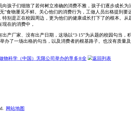
向孩子们细致了若何树立准确的消费不雅，孩子们逐步成长为消
无”食物屡见不鲜。关心他们的消费行为，工做人员出格提到要远
别是正在校园周边，更为他们的健康成长打下了的根本。从题为“
在现在的消费中，
产厂家、没有出产日期，这场以“3·15”为从题的校园勾当，
日举办了一场出格的勾当，以及消费者的根基路子。也没有质量
做物科学（中国）无限公司举办的垦多®全
返回列表
ed.
网站地图