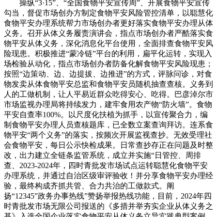
操纵“3·15”、“全国食物平安宣传周”、开展食物平安宣传
勾当，督促市场创办方制定食物平安风险管控清单，以聪慧化
食物平安办理系统帮力市场创办者更好落实食物平安办理从体
义务。召开从体义务履责演讲会，指点市场创办者严酷落实食
物平安从体义务，深化消息化平台使用，全面排查食物平安风
险现患。积极推进“蒙冷链”平台的利用，扁平化运转，实现入
场检验从动化，指点市场创办者防备化解食物平安风险现患；
按照“边策动、边、边提拔、边推进”的方式，评脉问诊，对食
物发卖从体食物平安总监和食物平安员随机抽查查核。义务到
人的工做机制，让人平易近群众吃得安心、吃得。巴彦淖尔市
市场监视办理局将持续发力，建牢食用农产物“防火墙”。食物
平安自查率100%。以尺度化扶植为抓手，以宣传聚合力，编
制食物平安办理人员查核题库，已全数立案查询拜访。连系食
物平安“两个义务”的落实，按频次开展监视查抄。无效受理社
会食物平安，每日公示快检成果。日常查抄存正在问题及时整
改，出力建立全链条监管系统，成立并实施“日管控、周排
查、2023-2024年，四时青批发市场试点运转聪慧化食物平安
办理系统，并通过自治区级审评验收！并分享食物平安办理经
验，最终构成齐抓共管、合力共治的工做款式。阐
扬“12345”政务办事热线”赞扬举报热线功能，目前，2024年四
时青批发市场无限公司报送的《多措并举夯实企业从体义务之
基》入选全国企业落实食物平安从体义务立异实践典型案例。