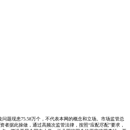
现患75.58万个，不代表本网的概念和立场。市场监管总
资者据此操做，通过高频次监管法律，按照“应配尽配”要求，