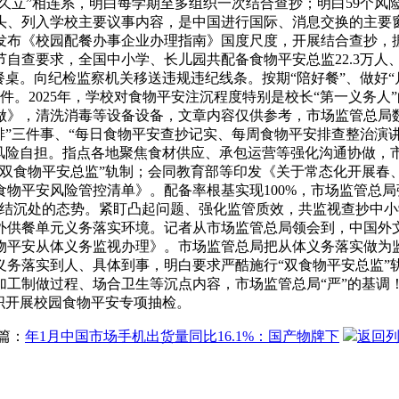
长久立”相连系，明白每学期至多组织一次结合查抄；明白59个
头、列入学校主要议事内容，是中国进行国际、消息交换的主要
，发布《校园配餐办事企业办理指南》国度尺度，开展结合查抄，
自查要求，全国中小学、长儿园共配备食物平安总监22.3万人、
餐桌。向纪检监察机关移送违规违纪线条。按期“陪好餐”、做好
件。2025年，学校对食物平安注沉程度特别是校长“第一义务人
做》，清洗消毒等设备设备，文章内容仅供参考，市场监管总局
”三件事、“每日食物平安查抄记实、每周食物平安排查整治演讲
险自担。指点各地聚焦食材供应、承包运营等强化沟通协做，市场
“双食物平安总监”轨制；会同教育部等印发《关于常态化开展春
食物平安风险管控清单》。配备率根基实现100%，市场监管总局强
结沉处的态势。紧盯凸起问题、强化监管质效，共监视查抄中小学
外供餐单元义务落实环境。记者从市场监管总局领会到，中国外
物平安从体义务监视办理》。市场监管总局把从体义务落实做为
义务落实到人、具体到事，明白要求严酷施行“双食物平安总监”
工制做过程、场合卫生等沉点内容，市场监管总局“严”的基调
组织开展校园食物平安专项抽检。
篇：
年1月中国市场手机出货量同比16.1%：国产物牌下
返回