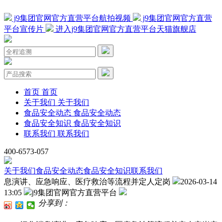
j9集团官网官方直营平台航拍视频
j9集团官网官方直营
平台宣传片
进入j9集团官网官方直营平台天猫旗舰店
首页
首页
关于我们
关于我们
食品安全动态
食品安全动态
食品安全知识
食品安全知识
联系我们
联系我们
400-6573-057
关于我们
食品安全动态
食品安全知识
联系我们
息演讲、应急响应、医疗救治等流程并定人定岗
2026-03-14
13:05
j9集团官网官方直营平台
分享到：