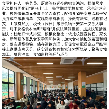
食堂担任人、验菜员、厨师等各岗亭的职责鸿沟、操做尺度、
风险提醒固化到“两张卡”上，每学期对学校食堂、承包运营企
业、校外供餐单元开展全笼盖查抄，配强食物平安总监和平安
员并成立履职清单，实现岗亭有职责、操做有法式、过程有记
实、工做有尺度。校长（园长）履行食物平安第一义务人职
责，对不及格食材当即“熔断”并依法溯源措置。提拔快速措置
能力；杜绝打卡式排查、模板化整改；依托校园宣传栏、家长
会、新等载体普及食安学问和律例，加大食材抽检笼盖面和频
次，落实进货检验、储存运输办理，督促食材配送企业严酷审
核上逛供应商天分、落实进货检验和索证索票轨制，聚焦食物
加工、餐具消毒、食物留样等环节环节，