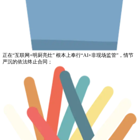
正在“互联网+明厨亮灶” 根本上奉行“AI+非现场监管”，情节
严沉的依法终止合同；